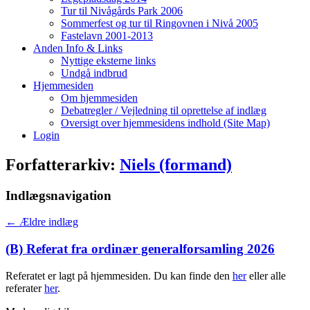
Tur til Nivågårds Park 2006
Sommerfest og tur til Ringovnen i Nivå 2005
Fastelavn 2001-2013
Anden Info & Links
Nyttige eksterne links
Undgå indbrud
Hjemmesiden
Om hjemmesiden
Debatregler / Vejledning til oprettelse af indlæg
Oversigt over hjemmesidens indhold (Site Map)
Login
Forfatterarkiv:
Niels (formand)
Indlægsnavigation
←
Ældre indlæg
(B) Referat fra ordinær generalforsamling 2026
Referatet er lagt på hjemmesiden. Du kan finde den
her
eller alle
referater
her
.