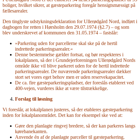
boliger, hvilket sikrer, at gæsteparkering foregår hensigtsmæssigt på
fællesarealer.
Den tinglyste udstykningsdeklaration for Ullerødgård Nord, indført i
dagbogen for retten i Hørsholm den 29.07.1974 (§2.7) – og som
blev underskrevet af kommunen den 31.05.1974 – fastslår:
»Parkering uden for parcellerne skal ske på de hertil
indrettede parkeringsarealer.«
Denne bestemmelse gælder fortsat, og bør respekteres i
lokalplanen, så der i Grundejerforeningen Ullerødgård Nords
område ikke vil blive parkeret uden for de hertil indrettede
parkeringsarealer. De nuværende parkeringsarealer dækker
stort set vores eget behov men er uden reservekapacitet.
De ca. fire gæsteparkeringspladser, der foreslås etableret ved
400-vejen, vurderes ikke at være tilstrækkelige.
Forslag til løsning
Vi foreslår, at lokalplanen justeres, så der etableres gæsteparkering
inden for lokalplanområdet. Det kan for eksempel ske ved at:
Gøre den planlagte ringvej bredere, så der kan parkeres langs
kørebanekanten.
Anvende én af de planlagte parceller til gæsteparkering.