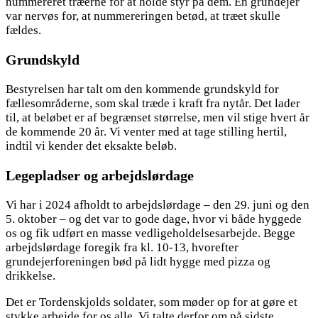
nummereret træerne for at holde styr på dem. En grundejer
var nervøs for, at nummereringen betød, at træet skulle
fældes.
Grundskyld
Bestyrelsen har talt om den kommende grundskyld for
fællesområderne, som skal træde i kraft fra nytår. Det lader
til, at beløbet er af begrænset størrelse, men vil stige hvert år
de kommende 20 år. Vi venter med at tage stilling hertil,
indtil vi kender det eksakte beløb.
Legepladser og arbejdslørdage
Vi har i 2024 afholdt to arbejdslørdage – den 29. juni og den
5. oktober – og det var to gode dage, hvor vi både hyggede
os og fik udført en masse vedligeholdelsesarbejde. Begge
arbejdslørdage foregik fra kl. 10-13, hvorefter
grundejerforeningen bød på lidt hygge med pizza og
drikkelse.
Det er Tordenskjolds soldater, som møder op for at gøre et
stykke arbejde for os alle. Vi talte derfor om på sidste