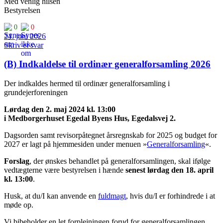
Med venlig hilsen
Bestyrelsen
0
0
24. juni 2026
Skriv et svar
(B) Indkaldelse til ordinær generalforsamling 2026
Der indkaldes hermed til ordinær generalforsamling i
grundejerforeningen
Lørdag den 2. maj 2024 kl. 13:00
i Medborgerhuset Egedal Byens Hus, Egedalsvej 2.
Dagsorden samt revisorpåtegnet årsregnskab for 2025 og budget for
2027 er lagt på hjemmesiden under menuen »
Generalforsamling
«.
Forslag
, der ønskes behandlet på generalforsamlingen, skal ifølge
vedtægterne være bestyrelsen i hænde
senest lørdag den 18. april
kl. 13:00
.
Husk, at du/I kan anvende en
fuldmagt
, hvis du/I er forhindrede i at
møde op.
Vi bibeholder en let forplejningen forud for generalforsamlingen.