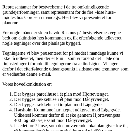
Repræsentanter for bestyrelserne i de tre omkringliggende
grundejerforeninger, samt repræsentant for de fire »løse huse«
mødtes hos Cordsen i mandags. Her blev vi præsenteret for
planerne.
For nogle måneder siden havde Rasmus på bestyrelsernes vegne
bedt om aktindsigt hos kommunen og fik efterfølgende udleveret
nogle tegninger over det planlagte byggeri.
Tegningerne vi blev præsenteret for på mødet i mandags kunne vi
ikke få udleveret, men der er kun – som vi forstod det – tale om
finjusteringer i forhold til tegningerne fra aktindsigten. Vi tager
derfor i det efterfølgende udgangspunkt i sidstnævnte tegninger, som
er vedhæftet denne e-mail.
Vores hovedkonklusion er:
Der bygges parcelhuse i ét plan mod Hjortevænget.
Der bygges rækkehuse i ét plan mod Dådyrvænget.
Der bygges rækkehuse i to plan mod Lågegyde.
Hørsholm Kommune har nægtet udkørsel mod Lågegyde.
Udkørsel kommer derfor til at ske gennem Hjortevængets
400- og 600-veje samt mod Dådyrvænget.
I stedet for 7 huse, som den nuværende lokalplan giver lov til,
så kommer der 9 huse som skal køre ud på 400-vejen.