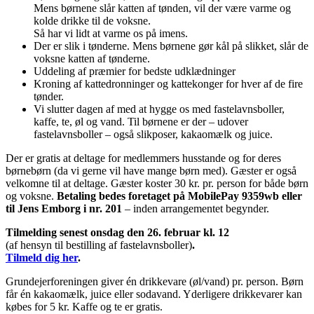
Mens børnene slår katten af tønden, vil der være varme og
kolde drikke til de voksne.
Så har vi lidt at varme os på imens.
Der er slik i tønderne. Mens børnene gør kål på slikket, slår de
voksne katten af tønderne.
Uddeling af præmier for bedste udklædninger
Kroning af kattedronninger og kattekonger for hver af de fire
tønder.
Vi slutter dagen af med at hygge os med fastelavnsboller,
kaffe, te, øl og vand. Til børnene er der – udover
fastelavnsboller – også slikposer, kakaomælk og juice.
Der er gratis at deltage for medlemmers husstande og for deres
børnebørn (da vi gerne vil have mange børn med). Gæster er også
velkomne til at deltage. Gæster koster 30 kr. pr. person for både børn
og voksne.
Betaling bedes foretaget på MobilePay 9359wb eller
til Jens Emborg i nr. 201
– inden arrangementet begynder.
Tilmelding senest onsdag den 26. februar kl. 12
(af hensyn til bestilling af fastelavnsboller)
.
Tilmeld dig her
.
Grundejerforeningen giver én drikkevare (øl/vand) pr. person. Børn
får én kakaomælk, juice eller sodavand. Yderligere drikkevarer kan
købes for 5 kr. Kaffe og te er gratis.