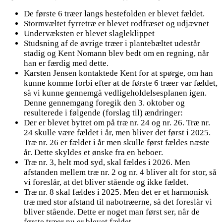
De første 6 træer langs hestefolden er blevet fældet.
Stormvæltet fyrretræ er blevet rodfræset og udjævnet
Undervæksten er blevet slagleklippet
Studsning af de øvrige træer i plantebæltet udestår
stadig og Kent Nomann blev bedt om en regning, når
han er færdig med dette.
Karsten Jensen kontaktede Kent for at spørge, om han
kunne komme forbi efter at de første 6 træer var fældet,
så vi kunne gennemgå vedligeholdelsesplanen igen.
Denne gennemgang foregik den 3. oktober og
resulterede i følgende (forslag til) ændringer:
Der er blevet byttet om på træ nr. 24 og nr. 26. Træ nr.
24 skulle være fældet i år, men bliver det først i 2025.
Træ nr. 26 er fældet i år men skulle først fældes næste
år. Dette skyldes et ønske fra en beboer.
Træ nr. 3, helt mod syd, skal fældes i 2026. Men
afstanden mellem træ nr. 2 og nr. 4 bliver alt for stor, så
vi foreslår, at det bliver stående og ikke fældet.
Træ nr. 8 skal fældes i 2025. Men det er et harmonisk
træ med stor afstand til nabotræerne, så det foreslår vi
bliver stående. Dette er noget man først ser, når de
første træer nu er blevet fældet.