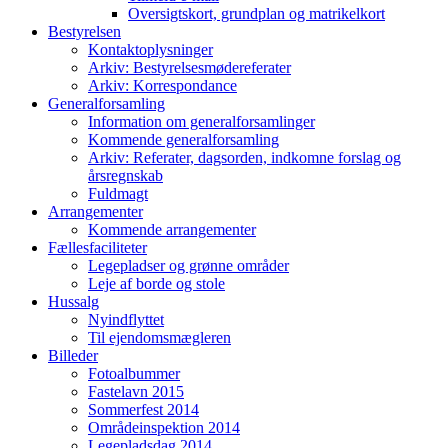
Oversigtskort, grundplan og matrikelkort
Bestyrelsen
Kontaktoplysninger
Arkiv: Bestyrelsesmødereferater
Arkiv: Korrespondance
Generalforsamling
Information om generalforsamlinger
Kommende generalforsamling
Arkiv: Referater, dagsorden, indkomne forslag og
årsregnskab
Fuldmagt
Arrangementer
Kommende arrangementer
Fællesfaciliteter
Legepladser og grønne områder
Leje af borde og stole
Hussalg
Nyindflyttet
Til ejendomsmægleren
Billeder
Fotoalbummer
Fastelavn 2015
Sommerfest 2014
Områdeinspektion 2014
Legepladsdag 2014