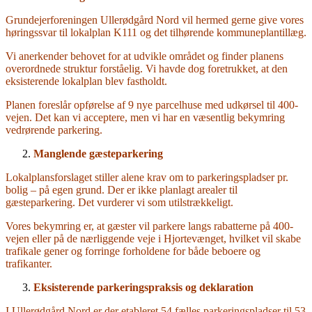
Grundejerforeningen Ullerødgård Nord vil hermed gerne give vores
høringssvar til lokalplan K111 og det tilhørende kommuneplantillæg.
Vi anerkender behovet for at udvikle området og finder planens
overordnede struktur forståelig. Vi havde dog foretrukket, at den
eksisterende lokalplan blev fastholdt.
Planen foreslår opførelse af 9 nye parcelhuse med udkørsel til 400-
vejen. Det kan vi acceptere, men vi har en væsentlig bekymring
vedrørende parkering.
Manglende gæsteparkering
Lokalplansforslaget stiller alene krav om to parkeringspladser pr.
bolig – på egen grund. Der er ikke planlagt arealer til
gæsteparkering. Det vurderer vi som utilstrækkeligt.
Vores bekymring er, at gæster vil parkere langs rabatterne på 400-
vejen eller på de nærliggende veje i Hjortevænget, hvilket vil skabe
trafikale gener og forringe forholdene for både beboere og
trafikanter.
Eksisterende parkeringspraksis og deklaration
I Ullerødgård Nord er der etableret 54 fælles parkeringspladser til 53