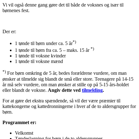
Vi vil også denne gang gøre det til både de voksnes og især til
børnenes fest.
Der er:
*)
1 tønde til børn under ca. 5 år
*)
1 tønde til børn fra ca. 5 – maks. 15 år
1 tønde til voksne kvinder
1 tønde til voksne mænd
*)
For børn omkring de 5 år, bedes forældrene vurdere, om man
ønsker at tilmelde sig blandt de små eller store. Teenagere på 14-15
år må selv vurdere, om man ønsker at stille op på 5-15 års-holdet
eller blandt de voksne.
Angiv dette ved
tilmelding
.
For at gøre det ekstra spændende, så vil der være præmier til
kattekongerne og kattedronningerne i hver af de to aldersgrupper for
børn.
Programmet er:
Velkomst
Tøndeslagning for børn i de to aldersgrupper.