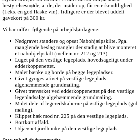
bestyrelsesmøde, at de, der møder op, får en erkendtlighed
(f.eks. en god flaske vin). Tidligere er der blevet uddelt
gavekort på 300 kr.
Vi har udført følgende på arbejdslørdagene:
Nedgravet standere og opsat Nabohjælpskilte. Pga.
manglende beslag mangler der stadig at blive monteret
et nabohjælpskilt (mellem nr. 212 og 213).
Luget på den vestlige legeplads, hovedsageligt under
edderkoppenettet.
Malet bænke og borde på begge legepladser.
Givet gyngestativet på vestlige legeplads
algehæmmende grundmaling.
Givet træværket ved edderkoppenettet på den vestlige
legepladsalge algehæmmende grundmaling.
Malet dele af legeredskaberne på østlige legeplads (gul
maling).
Klippet hæk mod nr. 225 på den vestlige legeplads.
Bortkørt affald.
Udjævnet jordbunke på den vestlige legeplads.