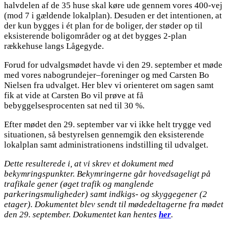
halvdelen af de 35 huse skal køre ude gennem vores 400-vej
(mod 7 i gældende lokalplan). Desuden er det intentionen, at
der kun bygges i ét plan for de boliger, der støder op til
eksisterende boligområder og at det bygges 2-plan
rækkehuse langs Lågegyde.
Forud for udvalgsmødet havde vi den 29. september et møde
med vores nabogrundejer–foreninger og med Carsten Bo
Nielsen fra udvalget. Her blev vi orienteret om sagen samt
fik at vide at Carsten Bo vil prøve at få
bebyggelsesprocenten sat ned til 30 %.
Efter mødet den 29. september var vi ikke helt trygge ved
situationen, så bestyrelsen gennemgik den eksisterende
lokalplan samt administrationens indstilling til udvalget.
Dette resulterede i, at vi skrev et dokument med
bekymringspunkter. Bekymringerne går hovedsageligt på
trafikale gener (øget trafik og manglende
parkeringsmuligheder) samt indkigs- og skyggegener (2
etager). Dokumentet blev sendt til mødedeltagerne fra mødet
den 29. september. Dokumentet kan hentes
her
.