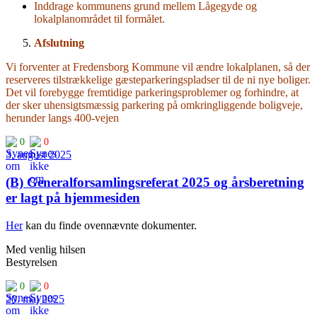
Inddrage kommunens grund mellem Lågegyde og
lokalplanområdet til formålet.
Afslutning
Vi forventer at Fredensborg Kommune vil ændre lokalplanen, så der
reserveres tilstrækkelige gæsteparkeringspladser til de ni nye boliger.
Det vil forebygge fremtidige parkeringsproblemer og forhindre, at
der sker uhensigtsmæssig parkering på omkringliggende boligveje,
herunder langs 400-vejen
0
0
3. august 2025
(B) Generalforsamlingsreferat 2025 og årsberetning
er lagt på hjemmesiden
Her
kan du finde ovennævnte dokumenter.
Med venlig hilsen
Bestyrelsen
0
0
20. maj 2025