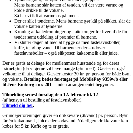
Mens børnene slår katten af tønden, vil der være varme og
kolde drikke til de voksne.
Så har vi lidt at varme os på imens.
Der er slik i tønderne. Mens børnene gør kål på slikket, slår de
voksne katten af tønderne.
Kroning af kattedronninger og kattekonger for hver af de fire
tønder samt uddeling af præmier til børnene.
Vi slutter dagen af med at hygge os med fastelavnsboller,
kaffe, te, øl og vand. Til børnene er der – udover
fastelavnsboller – også slikposer, kakaomælk eller juice.
Der er gratis at deltage for medlemmers husstande og for deres
børnebørn (da vi gerne vil have mange børn med). Gæster er også
velkomne til at deltage. Gæster koster 30 kr. pr. person for både børn
og voksne.
Betaling bedes foretaget på MobilePay 9359wb eller
til Jens Emborg i nr. 201
– inden arrangementet begynder.
Tilmelding senest torsdag den 12. februar kl. 12
(af hensyn til bestilling af fastelavnsboller)
.
Tilmeld dig her
.
Grundejerforeningen giver én drikkevare (øl/vand) pr. person. Børn
får én kakaomælk, juice eller sodavand. Yderligere drikkevarer kan
købes for 5 kr. Kaffe og te er gratis.