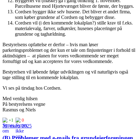
Byggeriet vil (måske) gå i gang omkring 1. november.
Parcelhusene mod Hjortevænget bliver de første, der bygges.
Cordsen bygger ikke selv husene. Det bliver et andet firma,
som køber grundene af Cordsen og bebygger disse.
Cordsen vil (i den kommende lokalplan?) stille krav til f.eks.
materialevalg, farver, udkørsler, husenes placeringer på
grundene og taghældning.
Bestyrelsens opfattelse er derfor – hvis man løser
parkeringsproblemet og der kun er tale om finjusteringer i forhold til
aktindsigten – at planen for vores vedkommende ser meget
fornuftigt ud og kan accepteres for vores vedkommende.
Bestyrelsen vil løbende følge udviklingen og vil naturligvis også
tage stilling til en kommende lokalplan.
Vi ses på tirsdag hos Cordsen.
Med venlig hilsen
På bestyrelsens vegne
Rasmus og Niels
+1
0
30. marts 2025
(B) Problemer med e-mails fra grundejerforeningen.