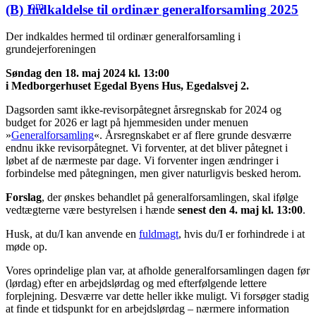
(B) Indkaldelse til ordinær generalforsamling 2025
Der indkaldes hermed til ordinær generalforsamling i
grundejerforeningen
Søndag den 18. maj 2024 kl. 13:00
i Medborgerhuset Egedal Byens Hus, Egedalsvej 2.
Dagsorden samt ikke-revisorpåtegnet årsregnskab for 2024 og
budget for 2026 er lagt på hjemmesiden under menuen
»
Generalforsamling
«. Årsregnskabet er af flere grunde desværre
endnu ikke revisorpåtegnet. Vi forventer, at det bliver påtegnet i
løbet af de nærmeste par dage. Vi forventer ingen ændringer i
forbindelse med påtegningen, men giver naturligvis besked herom.
Forslag
, der ønskes behandlet på generalforsamlingen, skal ifølge
vedtægterne være bestyrelsen i hænde
senest den 4. maj kl. 13:00
.
Husk, at du/I kan anvende en
fuldmagt
, hvis du/I er forhindrede i at
møde op.
Vores oprindelige plan var, at afholde generalforsamlingen dagen før
(lørdag) efter en arbejdslørdag og med efterfølgende lettere
forplejning. Desværre var dette heller ikke muligt. Vi forsøger stadig
at finde et tidspunkt for en arbejdslørdag – nærmere information