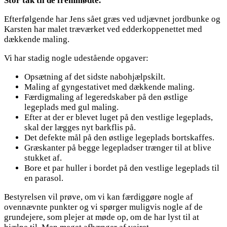
Stor tak til de fremmødte.
Efterfølgende har Jens sået græs ved udjævnet jordbunke og
Karsten har malet træværket ved edderkoppenettet med
dækkende maling.
Vi har stadig nogle udestående opgaver:
Opsætning af det sidste nabohjælpskilt.
Maling af gyngestativet med dækkende maling.
Færdigmaling af legeredskaber på den østlige
legeplads med gul maling.
Efter at der er blevet luget på den vestlige legeplads,
skal der lægges nyt barkflis på.
Det defekte mål på den østlige legeplads bortskaffes.
Græskanter på begge legepladser trænger til at blive
stukket af.
Bore et par huller i bordet på den vestlige legeplads til
en parasol.
Bestyrelsen vil prøve, om vi kan færdiggøre nogle af
ovennævnte punkter og vi spørger muligvis nogle af de
grundejere, som plejer at møde op, om de har lyst til at