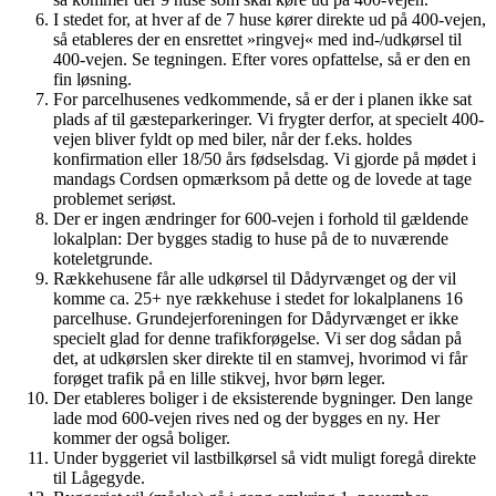
I stedet for, at hver af de 7 huse kører direkte ud på 400-vejen,
så etableres der en ensrettet »ringvej« med ind-/udkørsel til
400-vejen. Se tegningen. Efter vores opfattelse, så er den en
fin løsning.
For parcelhusenes vedkommende, så er der i planen ikke sat
plads af til gæsteparkeringer. Vi frygter derfor, at specielt 400-
vejen bliver fyldt op med biler, når der f.eks. holdes
konfirmation eller 18/50 års fødselsdag. Vi gjorde på mødet i
mandags Cordsen opmærksom på dette og de lovede at tage
problemet seriøst.
Der er ingen ændringer for 600-vejen i forhold til gældende
lokalplan: Der bygges stadig to huse på de to nuværende
koteletgrunde.
Rækkehusene får alle udkørsel til Dådyrvænget og der vil
komme ca. 25+ nye rækkehuse i stedet for lokalplanens 16
parcelhuse. Grundejerforeningen for Dådyrvænget er ikke
specielt glad for denne trafikforøgelse. Vi ser dog sådan på
det, at udkørslen sker direkte til en stamvej, hvorimod vi får
forøget trafik på en lille stikvej, hvor børn leger.
Der etableres boliger i de eksisterende bygninger. Den lange
lade mod 600-vejen rives ned og der bygges en ny. Her
kommer der også boliger.
Under byggeriet vil lastbilkørsel så vidt muligt foregå direkte
til Lågegyde.