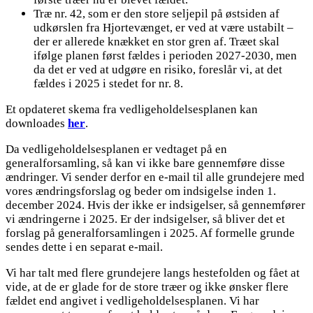
Træ nr. 42, som er den store seljepil på østsiden af
udkørslen fra Hjortevænget, er ved at være ustabilt –
der er allerede knækket en stor gren af. Træet skal
ifølge planen først fældes i perioden 2027-2030, men
da det er ved at udgøre en risiko, foreslår vi, at det
fældes i 2025 i stedet for nr. 8.
Et opdateret skema fra vedligeholdelsesplanen kan
downloades
her
.
Da vedligeholdelsesplanen er vedtaget på en
generalforsamling, så kan vi ikke bare gennemføre disse
ændringer. Vi sender derfor en e-mail til alle grundejere med
vores ændringsforslag og beder om indsigelse inden 1.
december 2024. Hvis der ikke er indsigelser, så gennemfører
vi ændringerne i 2025. Er der indsigelser, så bliver det et
forslag på generalforsamlingen i 2025. Af formelle grunde
sendes dette i en separat e-mail.
Vi har talt med flere grundejere langs hestefolden og fået at
vide, at de er glade for de store træer og ikke ønsker flere
fældet end angivet i vedligeholdelsesplanen. Vi har