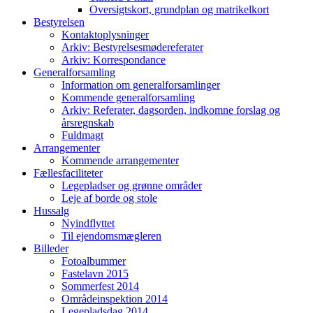
Oversigtskort, grundplan og matrikelkort
Bestyrelsen
Kontaktoplysninger
Arkiv: Bestyrelsesmødereferater
Arkiv: Korrespondance
Generalforsamling
Information om generalforsamlinger
Kommende generalforsamling
Arkiv: Referater, dagsorden, indkomne forslag og
årsregnskab
Fuldmagt
Arrangementer
Kommende arrangementer
Fællesfaciliteter
Legepladser og grønne områder
Leje af borde og stole
Hussalg
Nyindflyttet
Til ejendomsmægleren
Billeder
Fotoalbummer
Fastelavn 2015
Sommerfest 2014
Områdeinspektion 2014
Legepladsdag 2014