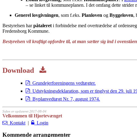
– se linket til kommuneplanen. I det omfang dette stride
Generel lovgivningen
, som f.eks.
Planloven
og
Byggeloven
,
Bestyrelsen har
påtaleret
i forbindelse med overtrædelse af ordensreg
Fredensborg Kommune.
Bestyrelsen vil kraftigt opfordre til, at man sætter sig ind i ovenst
Download
Grundejerforeningens vedtægter.
Udstykningsdeklaration, som er tinglyst den 29. juli 1
Byplanvedtægt Nr. 7, august 1974.
Siden er opdateret 2017-08-04
Velkommen til Hjortevænget
Kontakt
|
Login
Kommende arrangementer