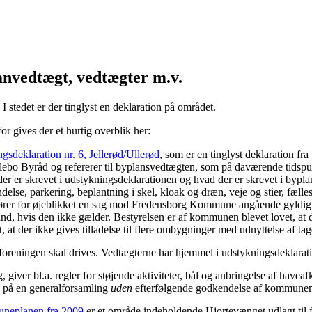
anvedtægt, vedtægter m.v.
 stedet er der tinglyst en deklaration på området.
 gives der et hurtig overblik her:
gsdeklaration nr. 6, Jellerød/Ullerød
, som er en tinglyst deklaration 
bo Byråd og refererer til byplansvedtægten, som på daværende tidspu
 der er skrevet i udstykningsdeklarationen og hvad der er skrevet i bypl
else, parkering, beplantning i skel, kloak og dræn, veje og stier, fæl
kører for øjeblikket en sag mod Fredensborg Kommune angående gyldigh
d, hvis den ikke gælder. Bestyrelsen er af kommunen blevet lovet, at 
vet, at der ikke gives tilladelse til flere ombygninger med udnyttelse af ta
rforeningen skal drives. Vedtægterne har hjemmel i udstykningsdeklarat
 giver bl.a. regler for støjende aktiviteter, bål og anbringelse af havea
 på en generalforsamling
uden
efterfølgende godkendelse af kommune
neplanen fra 2009
er et område indeholdende Hjortevænget udlagt til 