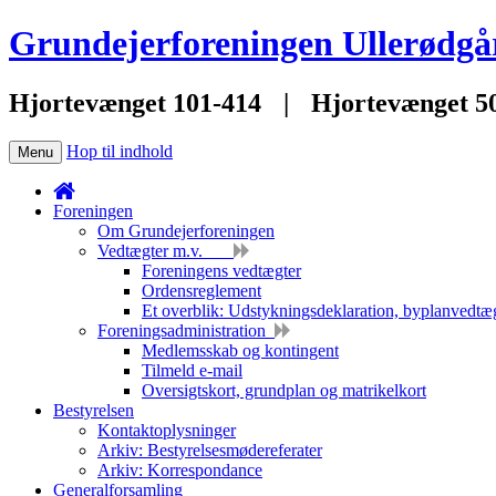
Grundejerforeningen Ullerødgå
Hjortevænget 101-414
|
Hjortevænget 5
Hop til indhold
Menu
Foreningen
Om Grundejerforeningen
Vedtægter m.v.
Foreningens vedtægter
Ordensreglement
Et overblik: Udstykningsdeklaration, byplanvedtæg
Foreningsadministration
Medlemsskab og kontingent
Tilmeld e-mail
Oversigtskort, grundplan og matrikelkort
Bestyrelsen
Kontaktoplysninger
Arkiv: Bestyrelsesmødereferater
Arkiv: Korrespondance
Generalforsamling