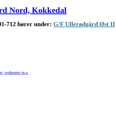
rd Nord, Kokkedal
01-712 hører under:
G/F Ullerødgård Øst II
t, vedtægter m.v.