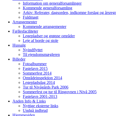
Information om generalforsamlinger
Kommende generalforsamling
Arkiv: Referater, dagsorden, indkomne forslag og årsreg
Fuldmagt
Arrangementer
Kommende arrangementer
Fællesfaciliteter
Legepladser og grønne områder
Leje af borde og stole
Hussalg
Nyindflyttet
Til ejendomsmægleren
Billeder
Fotoalbummer
Fastelavn 2015
Sommerfest 2014
Områdeinspektion 2014
Legepladsdag 2014
Tur til Nivågårds Park 2006
Sommerfest og tur til Ringovnen i Nivå 2005
Fastelavn 2001-2013
Anden Info & Links
Nyttige eksterne links
Undgå indbrud
Hjemmesiden