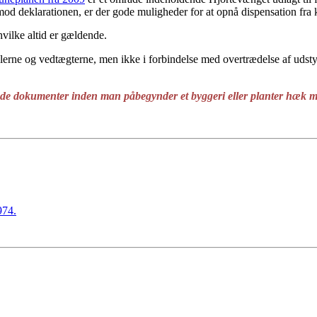
r mod deklarationen, er der gode muligheder for at opnå dispensation 
 hvilke altid er gældende.
lerne og vedtægterne, men ikke i forbindelse med overtrædelse af udst
ående dokumenter inden man påbegynder et byggeri eller planter hæk m.v.
974.