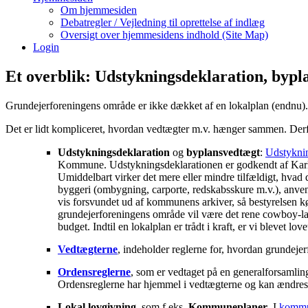
Om hjemmesiden
Debatregler / Vejledning til oprettelse af indlæg
Oversigt over hjemmesidens indhold (Site Map)
Login
Et overblik: Udstykningsdeklaration, bypl
Grundejerforeningens område er ikke dækket af en lokalplan (endnu). I
Det er lidt kompliceret, hvordan vedtægter m.v. hænger sammen. Derfor
Udstykningsdeklaration
og
byplansvedtægt
:
Udstyknin
Kommune. Udstykningsdeklarationen er godkendt af Karle
Umiddelbart virker det mere eller mindre tilfældigt, hvad
byggeri (ombygning, carporte, redskabsskure m.v.), anvend
vis forsvundet ud af kommunens arkiver, så bestyrelsen 
grundejerforeningens område vil være det rene cowboy-lan
budget. Indtil en lokalplan er trådt i kraft, er vi blevet lo
Vedtægterne
, indeholder reglerne for, hvordan grundeje
Ordensreglerne
, som er vedtaget på en generalforsamling,
Ordensreglerne har hjemmel i vedtægterne og kan ændres
Lokal lovgivning
, som f.eks.
Kommuneplaner
. I
kommu