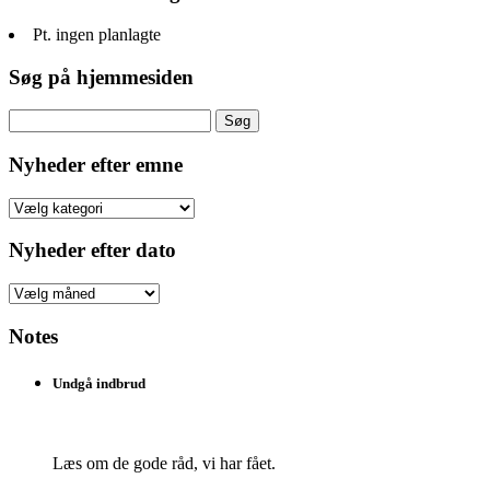
Pt. ingen planlagte
Søg på hjemmesiden
Søg
efter:
Nyheder efter emne
Nyheder
efter
emne
Nyheder efter dato
Nyheder
efter
dato
Notes
Undgå indbrud
Læs om de gode råd, vi har fået.