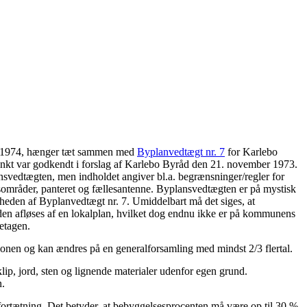
fra 1974, hænger tæt sammen med
Byplanvedtægt nr. 7
for Karlebo
nkt var godkendt i forslag af Karlebo Byråd den 21. november 1973.
ansvedtægten, men indholdet angiver bl.a. begrænsninger/regler for
lesområder, panteret og fællesantenne. Byplansvedtægten er på mystisk
eden af Byplanvedtægt nr. 7. Umiddelbart må det siges, at
den afløses af en lokalplan, hvilket dog endnu ikke er på kommunens
getagen.
ionen og kan ændres på en generalforsamling med mindst 2/3 flertal.
fklip, jord, sten og lignende materialer udenfor egen grund.
n.
fortætning. Det betyder, at bebyggelsesprocenten må være op til 30 %