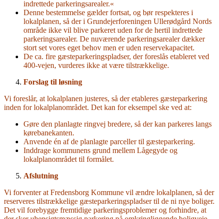
indrettede parkeringsarealer.«
Denne bestemmelse gælder fortsat, og bør respekteres i
lokalplanen, så der i Grundejerforeningen Ullerødgård Nords
område ikke vil blive parkeret uden for de hertil indrettede
parkeringsarealer. De nuværende parkeringsarealer dækker
stort set vores eget behov men er uden reservekapacitet.
De ca. fire gæsteparkeringspladser, der foreslås etableret ved
400-vejen, vurderes ikke at være tilstrækkelige.
Forslag til løsning
Vi foreslår, at lokalplanen justeres, så der etableres gæsteparkering
inden for lokalplanområdet. Det kan for eksempel ske ved at:
Gøre den planlagte ringvej bredere, så der kan parkeres langs
kørebanekanten.
Anvende én af de planlagte parceller til gæsteparkering.
Inddrage kommunens grund mellem Lågegyde og
lokalplanområdet til formålet.
Afslutning
Vi forventer at Fredensborg Kommune vil ændre lokalplanen, så der
reserveres tilstrækkelige gæsteparkeringspladser til de ni nye boliger.
Det vil forebygge fremtidige parkeringsproblemer og forhindre, at
der sker uhensigtsmæssig parkering på omkringliggende boligveje,