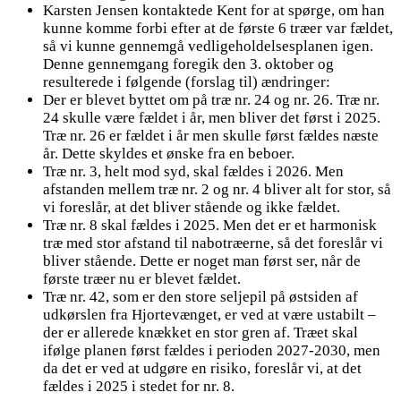
Karsten Jensen kontaktede Kent for at spørge, om han
kunne komme forbi efter at de første 6 træer var fældet,
så vi kunne gennemgå vedligeholdelsesplanen igen.
Denne gennemgang foregik den 3. oktober og
resulterede i følgende (forslag til) ændringer:
Der er blevet byttet om på træ nr. 24 og nr. 26. Træ nr.
24 skulle være fældet i år, men bliver det først i 2025.
Træ nr. 26 er fældet i år men skulle først fældes næste
år. Dette skyldes et ønske fra en beboer.
Træ nr. 3, helt mod syd, skal fældes i 2026. Men
afstanden mellem træ nr. 2 og nr. 4 bliver alt for stor, så
vi foreslår, at det bliver stående og ikke fældet.
Træ nr. 8 skal fældes i 2025. Men det er et harmonisk
træ med stor afstand til nabotræerne, så det foreslår vi
bliver stående. Dette er noget man først ser, når de
første træer nu er blevet fældet.
Træ nr. 42, som er den store seljepil på østsiden af
udkørslen fra Hjortevænget, er ved at være ustabilt –
der er allerede knækket en stor gren af. Træet skal
ifølge planen først fældes i perioden 2027-2030, men
da det er ved at udgøre en risiko, foreslår vi, at det
fældes i 2025 i stedet for nr. 8.