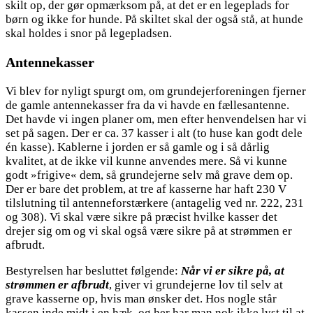
skilt op, der gør opmærksom på, at det er en legeplads for
børn og ikke for hunde. På skiltet skal der også stå, at hunde
skal holdes i snor på legepladsen.
Antennekasser
Vi blev for nyligt spurgt om, om grundejerforeningen fjerner
de gamle antennekasser fra da vi havde en fællesantenne.
Det havde vi ingen planer om, men efter henvendelsen har vi
set på sagen. Der er ca. 37 kasser i alt (to huse kan godt dele
én kasse). Kablerne i jorden er så gamle og i så dårlig
kvalitet, at de ikke vil kunne anvendes mere. Så vi kunne
godt »frigive« dem, så grundejerne selv må grave dem op.
Der er bare det problem, at tre af kasserne har haft 230 V
tilslutning til antenneforstærkere (antagelig ved nr. 222, 231
og 308). Vi skal være sikre på præcist hvilke kasser det
drejer sig om og vi skal også være sikre på at strømmen er
afbrudt.
Bestyrelsen har besluttet følgende:
Når vi er sikre på, at
strømmen er afbrudt
, giver vi grundejerne lov til selv at
grave kasserne op, hvis man ønsker det. Hos nogle står
kassen inde midt i en hæk, og her har man nok ikke lyst til at