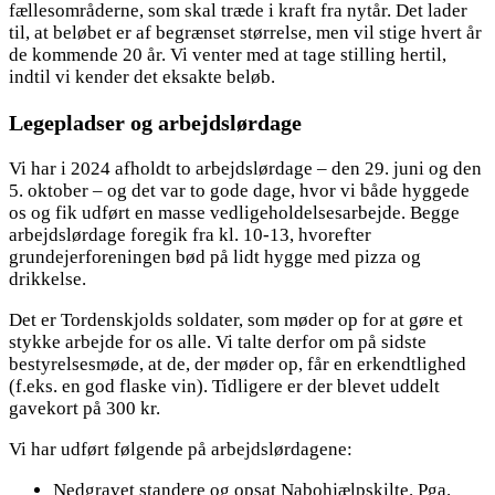
fællesområderne, som skal træde i kraft fra nytår. Det lader
til, at beløbet er af begrænset størrelse, men vil stige hvert år
de kommende 20 år. Vi venter med at tage stilling hertil,
indtil vi kender det eksakte beløb.
Legepladser og arbejdslørdage
Vi har i 2024 afholdt to arbejdslørdage – den 29. juni og den
5. oktober – og det var to gode dage, hvor vi både hyggede
os og fik udført en masse vedligeholdelsesarbejde. Begge
arbejdslørdage foregik fra kl. 10-13, hvorefter
grundejerforeningen bød på lidt hygge med pizza og
drikkelse.
Det er Tordenskjolds soldater, som møder op for at gøre et
stykke arbejde for os alle. Vi talte derfor om på sidste
bestyrelsesmøde, at de, der møder op, får en erkendtlighed
(f.eks. en god flaske vin). Tidligere er der blevet uddelt
gavekort på 300 kr.
Vi har udført følgende på arbejdslørdagene:
Nedgravet standere og opsat Nabohjælpskilte. Pga.