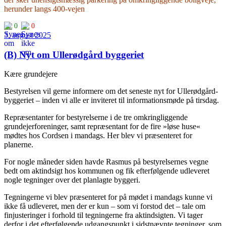
herunder langs 400-vejen
0
0
3. august 2025
(B) Nyt om Ullerødgård byggeriet
Kære grundejere
Bestyrelsen vil gerne informere om det seneste nyt for Ullerødgård-
byggeriet – inden vi alle er inviteret til informationsmøde på tirsdag.
Repræsentanter for bestyrelserne i de tre omkringliggende
grundejerforeninger, samt repræsentant for de fire »løse huse«
mødtes hos Cordsen i mandags. Her blev vi præsenteret for
planerne.
For nogle måneder siden havde Rasmus på bestyrelsernes vegne
bedt om aktindsigt hos kommunen og fik efterfølgende udleveret
nogle tegninger over det planlagte byggeri.
Tegningerne vi blev præsenteret for på mødet i mandags kunne vi
ikke få udleveret, men der er kun – som vi forstod det – tale om
finjusteringer i forhold til tegningerne fra aktindsigten. Vi tager
derfor i det efterfølgende udgangspunkt i sidstnævnte tegninger, som