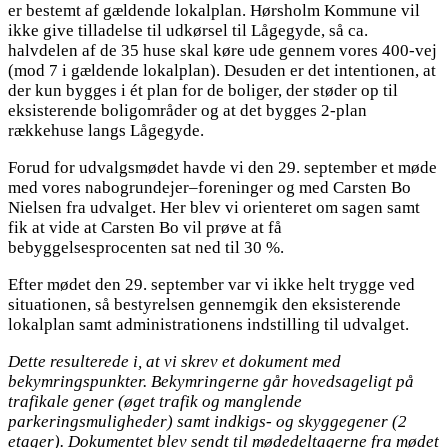
er bestemt af gældende lokalplan. Hørsholm Kommune vil
ikke give tilladelse til udkørsel til Lågegyde, så ca.
halvdelen af de 35 huse skal køre ude gennem vores 400-vej
(mod 7 i gældende lokalplan). Desuden er det intentionen, at
der kun bygges i ét plan for de boliger, der støder op til
eksisterende boligområder og at det bygges 2-plan
rækkehuse langs Lågegyde.
Forud for udvalgsmødet havde vi den 29. september et møde
med vores nabogrundejer–foreninger og med Carsten Bo
Nielsen fra udvalget. Her blev vi orienteret om sagen samt
fik at vide at Carsten Bo vil prøve at få
bebyggelsesprocenten sat ned til 30 %.
Efter mødet den 29. september var vi ikke helt trygge ved
situationen, så bestyrelsen gennemgik den eksisterende
lokalplan samt administrationens indstilling til udvalget.
Dette resulterede i, at vi skrev et dokument med
bekymringspunkter. Bekymringerne går hovedsageligt på
trafikale gener (øget trafik og manglende
parkeringsmuligheder) samt indkigs- og skyggegener (2
etager). Dokumentet blev sendt til mødedeltagerne fra mødet