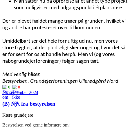
Man satser nu på opførelse af et andet type projekt
som muligvis er med udgangspunkt i étplanshuse
Der er blevet fældet mange træer på grunden, hvilket vi
og andre har protesteret over til kommunen.
Umiddelbart ser det hele fornuftig ud nu, men vores
store frygt er, at der pludseligt sker noget og hvor det så
er for sent for os at handle herpå. Men vi (og vores
nabogrundejerforeninger) følger sagen tæt.
Med venlig hilsen
Bestyrelsen, Grundejerforeningen Ullerødgård Nord
0
0
24. september 2024
(B) Nyt fra bestyrelsen
Kære grundejere
Bestyrelsen ved gerne informere om: