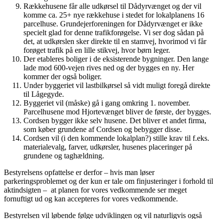
Rækkehusene får alle udkørsel til Dådyrvænget og der vil
komme ca. 25+ nye rækkehuse i stedet for lokalplanens 16
parcelhuse. Grundejerforeningen for Dådyrvænget er ikke
specielt glad for denne trafikforøgelse. Vi ser dog sådan på
det, at udkørslen sker direkte til en stamvej, hvorimod vi får
forøget trafik på en lille stikvej, hvor børn leger.
Der etableres boliger i de eksisterende bygninger. Den lange
lade mod 600-vejen rives ned og der bygges en ny. Her
kommer der også boliger.
Under byggeriet vil lastbilkørsel så vidt muligt foregå direkte
til Lågegyde.
Byggeriet vil (måske) gå i gang omkring 1. november.
Parcelhusene mod Hjortevænget bliver de første, der bygges.
Cordsen bygger ikke selv husene. Det bliver et andet firma,
som køber grundene af Cordsen og bebygger disse.
Cordsen vil (i den kommende lokalplan?) stille krav til f.eks.
materialevalg, farver, udkørsler, husenes placeringer på
grundene og taghældning.
Bestyrelsens opfattelse er derfor – hvis man løser
parkeringsproblemet og der kun er tale om finjusteringer i forhold til
aktindsigten – at planen for vores vedkommende ser meget
fornuftigt ud og kan accepteres for vores vedkommende.
Bestyrelsen vil løbende følge udviklingen og vil naturligvis også