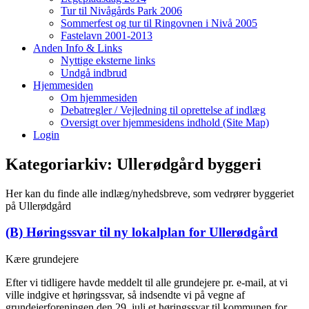
Tur til Nivågårds Park 2006
Sommerfest og tur til Ringovnen i Nivå 2005
Fastelavn 2001-2013
Anden Info & Links
Nyttige eksterne links
Undgå indbrud
Hjemmesiden
Om hjemmesiden
Debatregler / Vejledning til oprettelse af indlæg
Oversigt over hjemmesidens indhold (Site Map)
Login
Kategoriarkiv:
Ullerødgård byggeri
Her kan du finde alle indlæg/nyhedsbreve, som vedrører byggeriet
på Ullerødgård
(B) Høringssvar til ny lokalplan for Ullerødgård
Kære grundejere
Efter vi tidligere havde meddelt til alle grundejere pr. e-mail, at vi
ville indgive et høringssvar, så indsendte vi på vegne af
grundejerforeningen den 29. juli et høringssvar til kommunen for