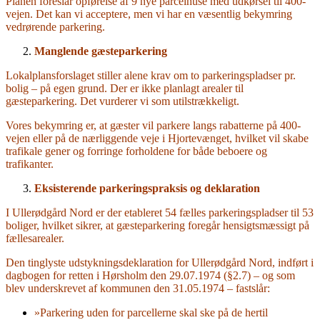
Planen foreslår opførelse af 9 nye parcelhuse med udkørsel til 400-
vejen. Det kan vi acceptere, men vi har en væsentlig bekymring
vedrørende parkering.
Manglende gæsteparkering
Lokalplansforslaget stiller alene krav om to parkeringspladser pr.
bolig – på egen grund. Der er ikke planlagt arealer til
gæsteparkering. Det vurderer vi som utilstrækkeligt.
Vores bekymring er, at gæster vil parkere langs rabatterne på 400-
vejen eller på de nærliggende veje i Hjortevænget, hvilket vil skabe
trafikale gener og forringe forholdene for både beboere og
trafikanter.
Eksisterende parkeringspraksis og deklaration
I Ullerødgård Nord er der etableret 54 fælles parkeringspladser til 53
boliger, hvilket sikrer, at gæsteparkering foregår hensigtsmæssigt på
fællesarealer.
Den tinglyste udstykningsdeklaration for Ullerødgård Nord, indført i
dagbogen for retten i Hørsholm den 29.07.1974 (§2.7) – og som
blev underskrevet af kommunen den 31.05.1974 – fastslår:
»Parkering uden for parcellerne skal ske på de hertil