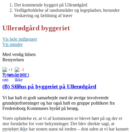
Det kommende byggeri på Ullerødgård
Vedligeholdelse af randområder og legepladser, herunder
beskæring og fældning af træer
Ullerødgård byggeriet
Vis hele indlægget
Kommunen har indbudt nærmeste naboer og relevante
Vis mindre
grundejerforeninger til et møde på rådhuset mandag 28/11.
Med venlig hilsen
Vi har tidligere orienteret om de kommende planer for nybyggeri
Bestyrelsen
hos Ullerødgård. Dette er sket både ved nyhedsbreve og i
bestyrelsens årsberetning på seneste generalforsamling. Læs evt.
+1
-1
disse på hjemmesiden.
7. januar 2023
Et kort resumé:
(B) Status på byggeriet på Ullerødgård
Ullerødgård blev solgt for et par år siden og de nye ejere påtænker at
bebygge området. Den eksisterende lokalplan giver lov til at bygge
Vi har haft et godt samarbejde med de øvrige involverede
23 etplans parcelhuse, hvoraf de 4 første blev bygget omkring 1999.
grundejerforeninger og har også haft en gruppe politikere fra
Og det er slet ikke den plan, de nye ejere har. De har fremlagt en
Fredensborg Kommunes byråd på besøg.
plan med ca. 120 rækkehuse i op til 4½ plan. For at dette kan lade
sig gøre, så har de bedt kommunen om at revidere den eksisterende
Vores opfattelse er, at vi af kommunen er blevet hørt på og der er
lokalplan.
stor forståelse for vore bekymringer. Det blev direkte sagt, at
projektet ikke har nogen gang på jorden – dog uden at vi har kunnet