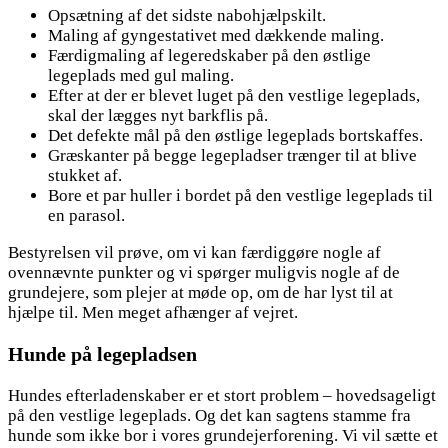
Opsætning af det sidste nabohjælpskilt.
Maling af gyngestativet med dækkende maling.
Færdigmaling af legeredskaber på den østlige
legeplads med gul maling.
Efter at der er blevet luget på den vestlige legeplads,
skal der lægges nyt barkflis på.
Det defekte mål på den østlige legeplads bortskaffes.
Græskanter på begge legepladser trænger til at blive
stukket af.
Bore et par huller i bordet på den vestlige legeplads til
en parasol.
Bestyrelsen vil prøve, om vi kan færdiggøre nogle af
ovennævnte punkter og vi spørger muligvis nogle af de
grundejere, som plejer at møde op, om de har lyst til at
hjælpe til. Men meget afhænger af vejret.
Hunde på legepladsen
Hundes efterladenskaber er et stort problem – hovedsageligt
på den vestlige legeplads. Og det kan sagtens stamme fra
hunde som ikke bor i vores grundejerforening. Vi vil sætte et