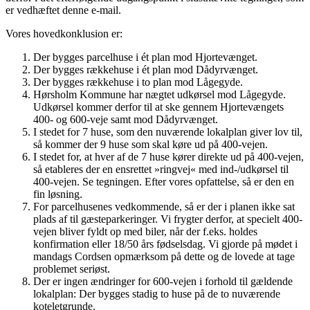
er vedhæftet denne e-mail.
Vores hovedkonklusion er:
Der bygges parcelhuse i ét plan mod Hjortevænget.
Der bygges rækkehuse i ét plan mod Dådyrvænget.
Der bygges rækkehuse i to plan mod Lågegyde.
Hørsholm Kommune har nægtet udkørsel mod Lågegyde.
Udkørsel kommer derfor til at ske gennem Hjortevængets
400- og 600-veje samt mod Dådyrvænget.
I stedet for 7 huse, som den nuværende lokalplan giver lov til,
så kommer der 9 huse som skal køre ud på 400-vejen.
I stedet for, at hver af de 7 huse kører direkte ud på 400-vejen,
så etableres der en ensrettet »ringvej« med ind-/udkørsel til
400-vejen. Se tegningen. Efter vores opfattelse, så er den en
fin løsning.
For parcelhusenes vedkommende, så er der i planen ikke sat
plads af til gæsteparkeringer. Vi frygter derfor, at specielt 400-
vejen bliver fyldt op med biler, når der f.eks. holdes
konfirmation eller 18/50 års fødselsdag. Vi gjorde på mødet i
mandags Cordsen opmærksom på dette og de lovede at tage
problemet seriøst.
Der er ingen ændringer for 600-vejen i forhold til gældende
lokalplan: Der bygges stadig to huse på de to nuværende
koteletgrunde.