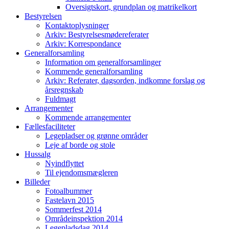
Oversigtskort, grundplan og matrikelkort
Bestyrelsen
Kontaktoplysninger
Arkiv: Bestyrelsesmødereferater
Arkiv: Korrespondance
Generalforsamling
Information om generalforsamlinger
Kommende generalforsamling
Arkiv: Referater, dagsorden, indkomne forslag og
årsregnskab
Fuldmagt
Arrangementer
Kommende arrangementer
Fællesfaciliteter
Legepladser og grønne områder
Leje af borde og stole
Hussalg
Nyindflyttet
Til ejendomsmægleren
Billeder
Fotoalbummer
Fastelavn 2015
Sommerfest 2014
Områdeinspektion 2014
Legepladsdag 2014