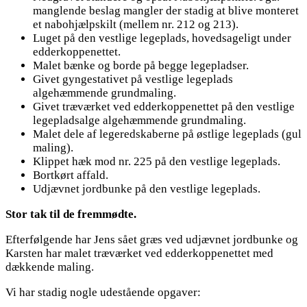
manglende beslag mangler der stadig at blive monteret
et nabohjælpskilt (mellem nr. 212 og 213).
Luget på den vestlige legeplads, hovedsageligt under
edderkoppenettet.
Malet bænke og borde på begge legepladser.
Givet gyngestativet på vestlige legeplads
algehæmmende grundmaling.
Givet træværket ved edderkoppenettet på den vestlige
legepladsalge algehæmmende grundmaling.
Malet dele af legeredskaberne på østlige legeplads (gul
maling).
Klippet hæk mod nr. 225 på den vestlige legeplads.
Bortkørt affald.
Udjævnet jordbunke på den vestlige legeplads.
Stor tak til de fremmødte.
Efterfølgende har Jens sået græs ved udjævnet jordbunke og
Karsten har malet træværket ved edderkoppenettet med
dækkende maling.
Vi har stadig nogle udestående opgaver: