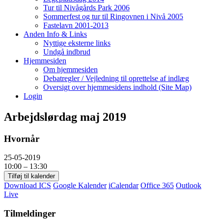
Tur til Nivågårds Park 2006
Sommerfest og tur til Ringovnen i Nivå 2005
Fastelavn 2001-2013
Anden Info & Links
Nyttige eksterne links
Undgå indbrud
Hjemmesiden
Om hjemmesiden
Debatregler / Vejledning til oprettelse af indlæg
Oversigt over hjemmesidens indhold (Site Map)
Login
Arbejdslørdag maj 2019
Hvornår
25-05-2019
10:00 – 13:30
Tilføj til kalender
Download ICS
Google Kalender
iCalendar
Office 365
Outlook
Live
Tilmeldinger