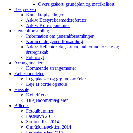
Oversigtskort, grundplan og matrikelkort
Bestyrelsen
Kontaktoplysninger
Arkiv: Bestyrelsesmødereferater
Arkiv: Korrespondance
Generalforsamling
Information om generalforsamlinger
Kommende generalforsamling
Arkiv: Referater, dagsorden, indkomne forslag og
årsregnskab
Fuldmagt
Arrangementer
Kommende arrangementer
Fællesfaciliteter
Legepladser og grønne områder
Leje af borde og stole
Hussalg
Nyindflyttet
Til ejendomsmægleren
Billeder
Fotoalbummer
Fastelavn 2015
Sommerfest 2014
Områdeinspektion 2014
Legepladsdag 2014