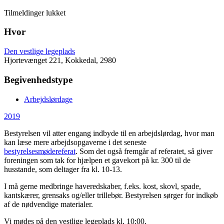
Tilmeldinger lukket
Hvor
Den vestlige legeplads
Hjortevænget 221, Kokkedal, 2980
Begivenhedstype
Arbejdslørdage
2019
Bestyrelsen vil atter engang indbyde til en arbejdslørdag, hvor man
kan læse mere arbejdsopgaverne i det seneste
bestyrelsesmødereferat
. Som det også fremgår af referatet, så giver
foreningen som tak for hjælpen et gavekort på kr. 300 til de
husstande, som deltager fra kl. 10-13.
I må gerne medbringe haveredskaber, f.eks. kost, skovl, spade,
kantskærer, grensaks og/eller trillebør. Bestyrelsen sørger for indkøb
af de nødvendige materialer.
Vi mødes på den vestlige legeplads kl. 10:00.