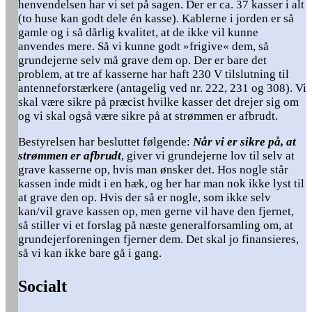
henvendelsen har vi set på sagen. Der er ca. 37 kasser i alt
(to huse kan godt dele én kasse). Kablerne i jorden er så
gamle og i så dårlig kvalitet, at de ikke vil kunne
anvendes mere. Så vi kunne godt »frigive« dem, så
grundejerne selv må grave dem op. Der er bare det
problem, at tre af kasserne har haft 230 V tilslutning til
antenneforstærkere (antagelig ved nr. 222, 231 og 308). Vi
skal være sikre på præcist hvilke kasser det drejer sig om
og vi skal også være sikre på at strømmen er afbrudt.
Bestyrelsen har besluttet følgende:
Når vi er sikre på, at
strømmen er afbrudt
, giver vi grundejerne lov til selv at
grave kasserne op, hvis man ønsker det. Hos nogle står
kassen inde midt i en hæk, og her har man nok ikke lyst til
at grave den op. Hvis der så er nogle, som ikke selv
kan/vil grave kassen op, men gerne vil have den fjernet,
så stiller vi et forslag på næste generalforsamling om, at
grundejerforeningen fjerner dem. Det skal jo finansieres,
så vi kan ikke bare gå i gang.
Socialt