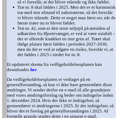
så vi foreslår, at det bliver stående og ikke fældet.
Træ nr. 8 skal fældes i 2025. Men det er et harmonisk
træ med stor afstand til nabotræerne, så det foreslår
vi bliver stående. Dette er noget man først ser, når de
første træer nu er blevet fældet.
Træ nr. 42, som er den store seljepil på østsiden af
udkørslen fra Hjortevænget, er ved at være ustabilt –
der er allerede knækket en stor gren af. Træet skal
ifølge planen først fældes i perioden 2027-2030,
men da det er ved at udgøre en risiko, foreslår vi, at
det fældes i 2025 i stedet for nr. 8.
Et opdateret skema fra vedligeholdelsesplanen kan
downloades
her
.
Da vedligeholdelsesplanen er vedtaget på en
generalforsamling, så kan vi ikke bare gennemføre disse
ændringer. Vi sender derfor en e-mail til alle grundejere
med vores ændringsforslag og beder om indsigelse inden
1. december 2024. Hvis der ikke er indsigelser, så
gennemfører vi ændringerne i 2025. Er der indsigelser, så
bliver det et forslag på generalforsamlingen i 2025. Af
formelle grunde sendes dette i en separat e-mail.