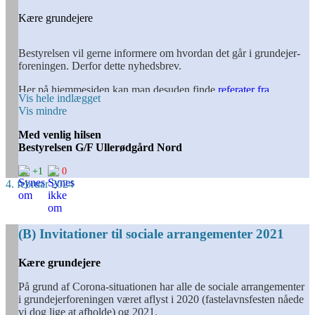
Kære grundejere
Bestyrelsen vil gerne informere om hvordan det går i grundejer­
foreningen. Derfor dette nyhedsbrev.
Her på hjemmesiden kan man desuden finde
referater fra
Vis hele indlægget
bestyrelsesmøderne
og
generalforsamlingerne
.
Vis mindre
Der har ikke været de helt store emner på dagsordenen det sidste
Med venlig hilsen
års tid, men vil vi gerne informere om seneste nyt.
Bestyrelsen G/F Ullerødgård Nord
Fastelavn
+1
0
4. februar 2024
Fastelavn afholdes for børn og voksne
Søndag den 11. februar 2024 kl. 14
(B) Invitationer til sociale arrangementer 2021
Tilmeldingsfristen er mandag den 5. februar kl. 12.
Kære grundejere
Der vil være gaver til de bedst udklædte børn, samt
fastelavnsboller og kold og varm drikkelse til alle. Der vil være
På grund af Corona-situationen har alle de sociale arrangementer
tønder til både børn og voksne.
i grundejerforeningen været aflyst i 2020 (fastelavnsfesten nåede
vi dog lige at afholde) og 2021.