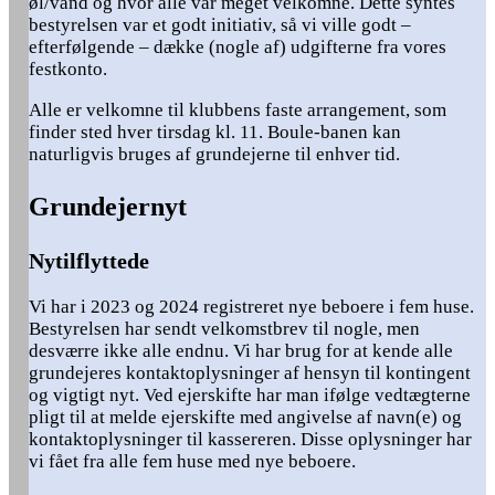
øl/vand og hvor alle var meget velkomne. Dette syntes
bestyrelsen var et godt initiativ, så vi ville godt –
efterfølgende – dække (nogle af) udgifterne fra vores
festkonto.
Alle er velkomne til klubbens faste arrangement, som
finder sted hver tirsdag kl. 11. Boule-banen kan
naturligvis bruges af grundejerne til enhver tid.
Grundejernyt
Nytilflyttede
Vi har i 2023 og 2024 registreret nye beboere i fem huse.
Bestyrelsen har sendt velkomstbrev til nogle, men
desværre ikke alle endnu. Vi har brug for at kende alle
grundejeres kontaktoplysninger af hensyn til kontingent
og vigtigt nyt. Ved ejerskifte har man ifølge vedtægterne
pligt til at melde ejerskifte med angivelse af navn(e) og
kontaktoplysninger til kassereren. Disse oplysninger har
vi fået fra alle fem huse med nye beboere.