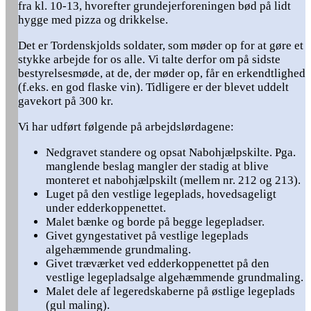
fra kl. 10-13, hvorefter grundejerforeningen bød på lidt
hygge med pizza og drikkelse.
Det er Tordenskjolds soldater, som møder op for at gøre et
stykke arbejde for os alle. Vi talte derfor om på sidste
bestyrelsesmøde, at de, der møder op, får en erkendtlighed
(f.eks. en god flaske vin). Tidligere er der blevet uddelt
gavekort på 300 kr.
Vi har udført følgende på arbejdslørdagene:
Nedgravet standere og opsat Nabohjælpskilte. Pga.
manglende beslag mangler der stadig at blive
monteret et nabohjælpskilt (mellem nr. 212 og 213).
Luget på den vestlige legeplads, hovedsageligt
under edderkoppenettet.
Malet bænke og borde på begge legepladser.
Givet gyngestativet på vestlige legeplads
algehæmmende grundmaling.
Givet træværket ved edderkoppenettet på den
vestlige legepladsalge algehæmmende grundmaling.
Malet dele af legeredskaberne på østlige legeplads
(gul maling).