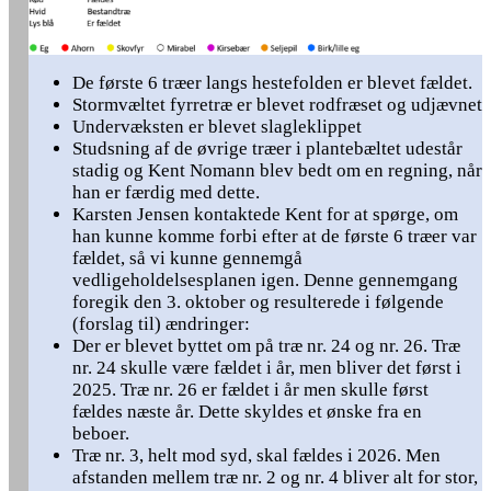
De første 6 træer langs hestefolden er blevet fældet.
Stormvæltet fyrretræ er blevet rodfræset og udjævnet
Undervæksten er blevet slagleklippet
Studsning af de øvrige træer i plantebæltet udestår
stadig og Kent Nomann blev bedt om en regning, når
han er færdig med dette.
Karsten Jensen kontaktede Kent for at spørge, om
han kunne komme forbi efter at de første 6 træer var
fældet, så vi kunne gennemgå
vedligeholdelsesplanen igen. Denne gennemgang
foregik den 3. oktober og resulterede i følgende
(forslag til) ændringer:
Der er blevet byttet om på træ nr. 24 og nr. 26. Træ
nr. 24 skulle være fældet i år, men bliver det først i
2025. Træ nr. 26 er fældet i år men skulle først
fældes næste år. Dette skyldes et ønske fra en
beboer.
Træ nr. 3, helt mod syd, skal fældes i 2026. Men
afstanden mellem træ nr. 2 og nr. 4 bliver alt for stor,