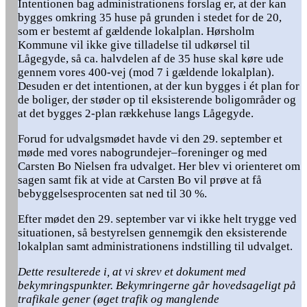
Intentionen bag administrationens forslag er, at der kan
bygges omkring 35 huse på grunden i stedet for de 20,
som er bestemt af gældende lokalplan. Hørsholm
Kommune vil ikke give tilladelse til udkørsel til
Lågegyde, så ca. halvdelen af de 35 huse skal køre ude
gennem vores 400-vej (mod 7 i gældende lokalplan).
Desuden er det intentionen, at der kun bygges i ét plan for
de boliger, der støder op til eksisterende boligområder og
at det bygges 2-plan rækkehuse langs Lågegyde.
Forud for udvalgsmødet havde vi den 29. september et
møde med vores nabogrundejer–foreninger og med
Carsten Bo Nielsen fra udvalget. Her blev vi orienteret om
sagen samt fik at vide at Carsten Bo vil prøve at få
bebyggelsesprocenten sat ned til 30 %.
Efter mødet den 29. september var vi ikke helt trygge ved
situationen, så bestyrelsen gennemgik den eksisterende
lokalplan samt administrationens indstilling til udvalget.
Dette resulterede i, at vi skrev et dokument med
bekymringspunkter. Bekymringerne går hovedsageligt på
trafikale gener (øget trafik og manglende