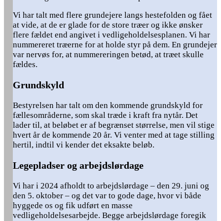
Vi har talt med flere grundejere langs hestefolden og fået
at vide, at de er glade for de store træer og ikke ønsker
flere fældet end angivet i vedligeholdelsesplanen. Vi har
nummereret træerne for at holde styr på dem. En grundejer
var nervøs for, at nummereringen betød, at træet skulle
fældes.
Grundskyld
Bestyrelsen har talt om den kommende grundskyld for
fællesområderne, som skal træde i kraft fra nytår. Det
lader til, at beløbet er af begrænset størrelse, men vil stige
hvert år de kommende 20 år. Vi venter med at tage stilling
hertil, indtil vi kender det eksakte beløb.
Legepladser og arbejdslørdage
Vi har i 2024 afholdt to arbejdslørdage – den 29. juni og
den 5. oktober – og det var to gode dage, hvor vi både
hyggede os og fik udført en masse
vedligeholdelsesarbejde. Begge arbejdslørdage foregik