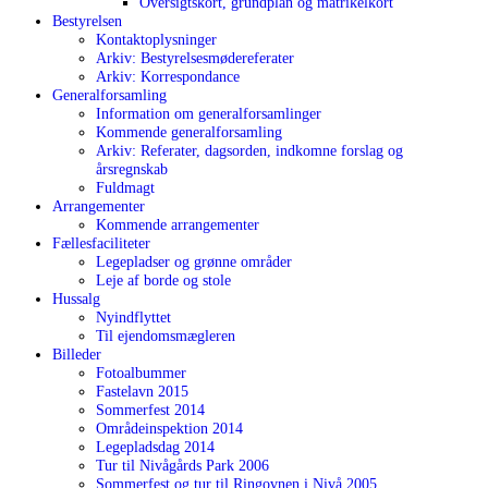
Oversigtskort, grundplan og matrikelkort
Bestyrelsen
Kontaktoplysninger
Arkiv: Bestyrelsesmødereferater
Arkiv: Korrespondance
Generalforsamling
Information om generalforsamlinger
Kommende generalforsamling
Arkiv: Referater, dagsorden, indkomne forslag og
årsregnskab
Fuldmagt
Arrangementer
Kommende arrangementer
Fællesfaciliteter
Legepladser og grønne områder
Leje af borde og stole
Hussalg
Nyindflyttet
Til ejendomsmægleren
Billeder
Fotoalbummer
Fastelavn 2015
Sommerfest 2014
Områdeinspektion 2014
Legepladsdag 2014
Tur til Nivågårds Park 2006
Sommerfest og tur til Ringovnen i Nivå 2005