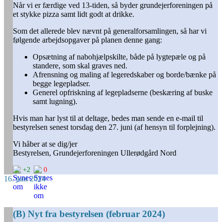
Når vi er færdige ved 13-tiden, så byder grundejerforeningen på
et stykke pizza samt lidt godt at drikke.
Som det allerede blev nævnt på generalforsamlingen, så har vi
følgende arbejdsopgaver på planen denne gang:
Opsætning af nabohjælpskilte, både på lygtepæle og på
standere, som skal graves ned.
Afrensning og maling af legeredskaber og borde/bænke på
begge legepladser.
Generel opfriskning af legepladserne (beskæring af buske
samt lugning).
Hvis man har lyst til at deltage, bedes man sende en e-mail til
bestyrelsen senest
torsdag den 27. juni
(af hensyn til forplejning).
Vi håber at se dig/jer
Bestyrelsen, Grundejerforeningen Ullerødgård Nord
+2
0
16. juni 2024
(B) Nyt fra bestyrelsen (februar 2024)