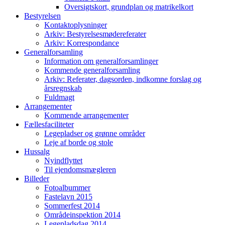
Oversigtskort, grundplan og matrikelkort
Bestyrelsen
Kontaktoplysninger
Arkiv: Bestyrelsesmødereferater
Arkiv: Korrespondance
Generalforsamling
Information om generalforsamlinger
Kommende generalforsamling
Arkiv: Referater, dagsorden, indkomne forslag og
årsregnskab
Fuldmagt
Arrangementer
Kommende arrangementer
Fællesfaciliteter
Legepladser og grønne områder
Leje af borde og stole
Hussalg
Nyindflyttet
Til ejendomsmægleren
Billeder
Fotoalbummer
Fastelavn 2015
Sommerfest 2014
Områdeinspektion 2014
Legepladsdag 2014