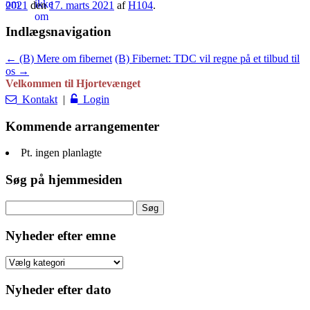
2021
den
17. marts 2021
af
H104
.
Indlægsnavigation
←
(B) Mere om fibernet
(B) Fibernet: TDC vil regne på et tilbud til
os
→
Velkommen til Hjortevænget
Kontakt
|
Login
Kommende arrangementer
Pt. ingen planlagte
Søg på hjemmesiden
Søg
efter:
Nyheder efter emne
Nyheder
efter
emne
Nyheder efter dato