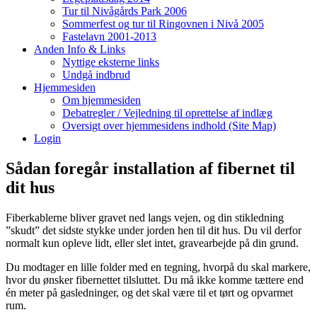
Tur til Nivågårds Park 2006
Sommerfest og tur til Ringovnen i Nivå 2005
Fastelavn 2001-2013
Anden Info & Links
Nyttige eksterne links
Undgå indbrud
Hjemmesiden
Om hjemmesiden
Debatregler / Vejledning til oprettelse af indlæg
Oversigt over hjemmesidens indhold (Site Map)
Login
Sådan foregår installation af fibernet til
dit hus
Fiberkablerne bliver gravet ned langs vejen, og din stikledning
”skudt” det sidste stykke under jorden hen til dit hus. Du vil derfor
normalt kun opleve lidt, eller slet intet, gravearbejde på din grund.
Du modtager en lille folder med en tegning, hvorpå du skal markere,
hvor du ønsker fibernettet tilsluttet. Du må ikke komme tættere end
én meter på gasledninger, og det skal være til et tørt og opvarmet
rum.