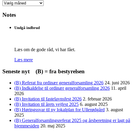
Nyheder
efter
dato
Notes
Undgå indbrud
Læs om de gode råd, vi har fået.
Læs mere
Seneste nyt (B) = fra bestyrelsen
(B) Referat fra ordinær generalforsamling 2026
24. juni 2026
(B) Indkaldelse til ordinær generalforsamling 2026
11. april
2026
(B) Invitation til fastelavnsfest 2026
2. februar 2026
(B) Invitation til årets vejfest 2025
6. august 2025
(B) Høringssvar til ny lokalplan for Ullerødgård
3. august
2025
(B) Generalforsamlingsreferat 2025 og årsberetning er lagt på
hjemmesiden
20. maj 2025