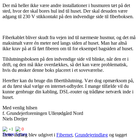
Der må heller ikke være andre installationer i husmuren tæt på det
sted, hvor der skal bores hul ind til huset. Der skal desuden være
adgang til 230 V stikkontakt på den indvendige side til fiberboksen.
Fiberkablet bliver skudt fra vejen ind til nærmeste husmur, og det må
maksimalt være én meter ned langs siden af huset. Man har altså
ikke krav på at få ført fiberen om til for eksempel bagsiden af huset.
Tilslutningsboksen på den indvendige side vil blinke, når den er i
drift, og den må ikke overdækkes, så det kan være problematisk,
hvis du ønsker denne boks placeret i et soveværelse.
Herefter kan du bruge din fibertilslutning. Vær dog opmærksom på,
at du først skal vælge en internet-udbyder. I mange tilfælde vil du
kunne genbruge din kabling, DSL-router og trådløse netværk inde i
huset.
Med venlig hilsen
f. Grundejerforeningen Ullerødgård Nord
Niels Dreijer
+1
0
Dette indlæg blev udgivet i
Fibernet
,
Grundejerindlæg
og tagget