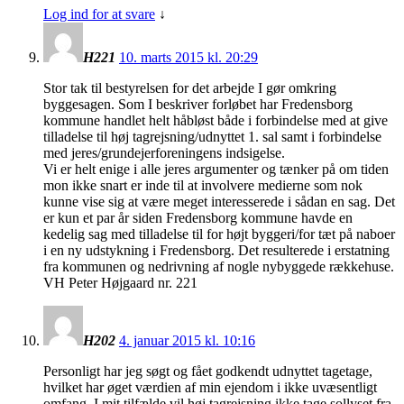
Log ind for at svare
↓
H221
10. marts 2015 kl. 20:29
Stor tak til bestyrelsen for det arbejde I gør omkring
byggesagen. Som I beskriver forløbet har Fredensborg
kommune handlet helt håbløst både i forbindelse med at give
tilladelse til høj tagrejsning/udnyttet 1. sal samt i forbindelse
med jeres/grundejerforeningens indsigelse.
Vi er helt enige i alle jeres argumenter og tænker på om tiden
mon ikke snart er inde til at involvere medierne som nok
kunne vise sig at være meget interesserede i sådan en sag. Det
er kun et par år siden Fredensborg kommune havde en
kedelig sag med tilladelse til for højt byggeri/for tæt på naboer
i en ny udstykning i Fredensborg. Det resulterede i erstatning
fra kommunen og nedrivning af nogle nybyggede rækkehuse.
VH Peter Højgaard nr. 221
H202
4. januar 2015 kl. 10:16
Personligt har jeg søgt og fået godkendt udnyttet tagetage,
hvilket har øget værdien af min ejendom i ikke uvæsentligt
omfang. I mit tilfælde vil høj tagrejsning ikke tage sollyset fra