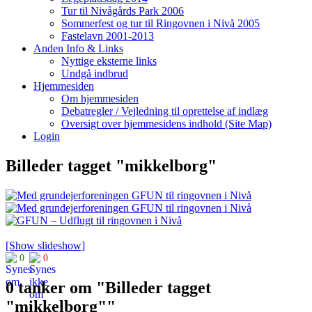
Tur til Nivågårds Park 2006
Sommerfest og tur til Ringovnen i Nivå 2005
Fastelavn 2001-2013
Anden Info & Links
Nyttige eksterne links
Undgå indbrud
Hjemmesiden
Om hjemmesiden
Debatregler / Vejledning til oprettelse af indlæg
Oversigt over hjemmesidens indhold (Site Map)
Login
Billeder tagget "mikkelborg"
[Show slideshow]
0
0
0 tanker om "
Billeder tagget
"mikkelborg"
"