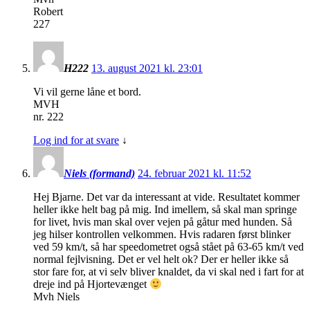
Robert
227
H222
13. august 2021 kl. 23:01
Vi vil gerne låne et bord.
MVH
nr. 222
Log ind for at svare
↓
Niels (formand)
24. februar 2021 kl. 11:52
Hej Bjarne. Det var da interessant at vide. Resultatet kommer
heller ikke helt bag på mig. Ind imellem, så skal man springe
for livet, hvis man skal over vejen på gåtur med hunden. Så
jeg hilser kontrollen velkommen. Hvis radaren først blinker
ved 59 km/t, så har speedometret også stået på 63-65 km/t ved
normal fejlvisning. Det er vel helt ok? Der er heller ikke så
stor fare for, at vi selv bliver knaldet, da vi skal ned i fart for at
dreje ind på Hjortevænget
Mvh Niels