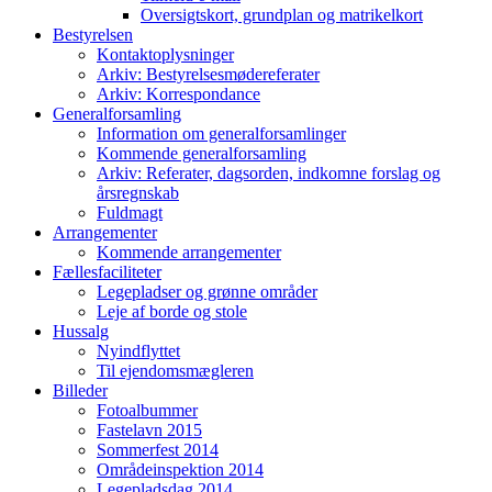
Oversigtskort, grundplan og matrikelkort
Bestyrelsen
Kontaktoplysninger
Arkiv: Bestyrelsesmødereferater
Arkiv: Korrespondance
Generalforsamling
Information om generalforsamlinger
Kommende generalforsamling
Arkiv: Referater, dagsorden, indkomne forslag og
årsregnskab
Fuldmagt
Arrangementer
Kommende arrangementer
Fællesfaciliteter
Legepladser og grønne områder
Leje af borde og stole
Hussalg
Nyindflyttet
Til ejendomsmægleren
Billeder
Fotoalbummer
Fastelavn 2015
Sommerfest 2014
Områdeinspektion 2014
Legepladsdag 2014