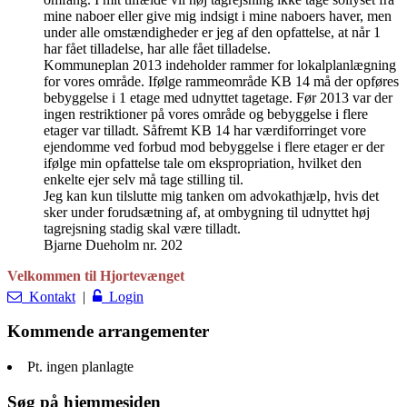
mine naboer eller give mig indsigt i mine naboers haver, men
under alle omstændigheder er jeg af den opfattelse, at når 1
har fået tilladelse, har alle fået tilladelse.
Kommuneplan 2013 indeholder rammer for lokalplanlægning
for vores område. Ifølge rammeområde KB 14 må der opføres
bebyggelse i 1 etage med udnyttet tagetage. Før 2013 var der
ingen restriktioner på vores område og bebyggelse i flere
etager var tilladt. Såfremt KB 14 har værdiforringet vore
ejendomme ved forbud mod bebyggelse i flere etager er der
ifølge min opfattelse tale om ekspropriation, hvilket den
enkelte ejer selv må tage stilling til.
Jeg kan kun tilslutte mig tanken om advokathjælp, hvis det
sker under forudsætning af, at ombygning til udnyttet høj
tagrejsning stadig skal være tilladt.
Bjarne Dueholm nr. 202
Velkommen til Hjortevænget
Kontakt
|
Login
Kommende arrangementer
Pt. ingen planlagte
Søg på hjemmesiden