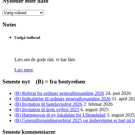
Nyheder efter dato
Nyheder
efter
dato
Notes
Undgå indbrud
Læs om de gode råd, vi har fået.
Læs mere
Seneste nyt (B) = fra bestyrelsen
(B) Referat fra ordinær generalforsamling 2026
24. juni 2026
(B) Indkaldelse til ordinær generalforsamling 2026
11. april 20
(B) Invitation til fastelavnsfest 2026
2. februar 2026
(B) Invitation til årets vejfest 2025
6. august 2025
(B) Høringssvar til ny lokalplan for Ullerødgård
3. august 2025
(B) Generalforsamlingsreferat 2025 og årsberetning er lagt på
Seneste kommentarer