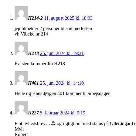
H214-2
11. august 2025 kl. 18:03
jeg tilmelder 2 personer til sommerfesten
vh Vibeke nr 214
H218
25. juni 2024 kl. 19:31
Karsten kommer fra H218
H401
25. juni 2024 kl. 14:10
Helle og Hans Jørgen 401 kommer til arbejsdagen
H227
5. februar 2024 kl. 9:19
Flot nyhedsbrev…😊 og rigtigt fint med status på Ullerødgård og
Mvh
Robert