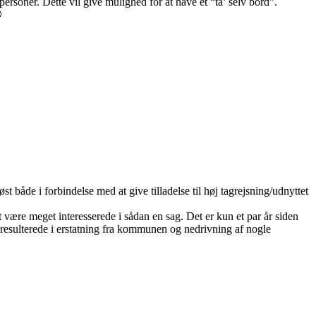
personer. Dette vil give mulighed for at have et “ta’ selv bord”.

 både i forbindelse med at give tilladelse til høj tagrejsning/udnyttet
t være meget interesserede i sådan en sag. Det er kun et par år siden
 resulterede i erstatning fra kommunen og nedrivning af nogle