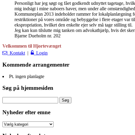
Personligt har jeg søgt og fået godkendt udnyttet tagetage, hvilk
mig indsigt i mine naboers haver, men under alle omstændigheder er
Kommuneplan 2013 indeholder rammer for lokalplanlægning for
restriktioner på vores område og bebyggelse i flere etager var 
ekspropriation, hvilket den enkelte ejer selv må tage stilling til.
Jeg kan kun tilslutte mig tanken om advokathjælp, hvis det sker 
Bjarne Dueholm nr. 202
Velkommen til Hjortevænget
Kontakt
|
Login
Kommende arrangementer
Pt. ingen planlagte
Søg på hjemmesiden
Søg
efter:
Nyheder efter emne
Nyheder
efter
emne