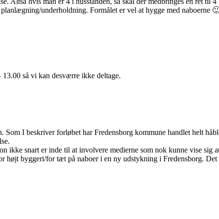
se. Altså hvis man er 4 i husstanden, så skal der medbringes en ret til 4 
 planlægning/underholdning. Formålet er vel at hygge med naboerne 
 13.00 så vi kan desværre ikke deltage.
n. Som I beskriver forløbet har Fredensborg kommune handlet helt håbløst
lse.
on ikke snart er inde til at involvere medierne som nok kunne vise sig a
r højt byggeri/for tæt på naboer i en ny udstykning i Fredensborg. Det