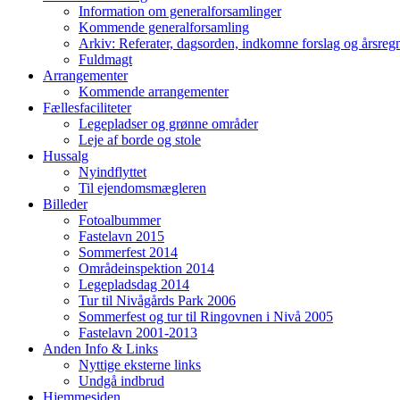
Information om generalforsamlinger
Kommende generalforsamling
Arkiv: Referater, dagsorden, indkomne forslag og årsreg
Fuldmagt
Arrangementer
Kommende arrangementer
Fællesfaciliteter
Legepladser og grønne områder
Leje af borde og stole
Hussalg
Nyindflyttet
Til ejendomsmægleren
Billeder
Fotoalbummer
Fastelavn 2015
Sommerfest 2014
Områdeinspektion 2014
Legepladsdag 2014
Tur til Nivågårds Park 2006
Sommerfest og tur til Ringovnen i Nivå 2005
Fastelavn 2001-2013
Anden Info & Links
Nyttige eksterne links
Undgå indbrud
Hjemmesiden