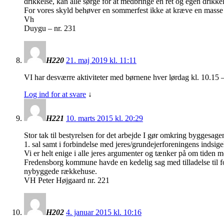
drikkelse, kan alle sørge for at medbringe en ret og egen drikkel
For vores skyld behøver en sommerfest ikke at kræve en masse
Vh
Duygu – nr. 231
H220
21. maj 2019 kl. 11:11
VI har desværre aktiviteter med børnene hver lørdag kl. 10.15 –
Log ind for at svare
↓
H221
10. marts 2015 kl. 20:29
Stor tak til bestyrelsen for det arbejde I gør omkring byggesage
1. sal samt i forbindelse med jeres/grundejerforeningens indsige
Vi er helt enige i alle jeres argumenter og tænker på om tiden m
Fredensborg kommune havde en kedelig sag med tilladelse til fo
nybyggede rækkehuse.
VH Peter Højgaard nr. 221
H202
4. januar 2015 kl. 10:16