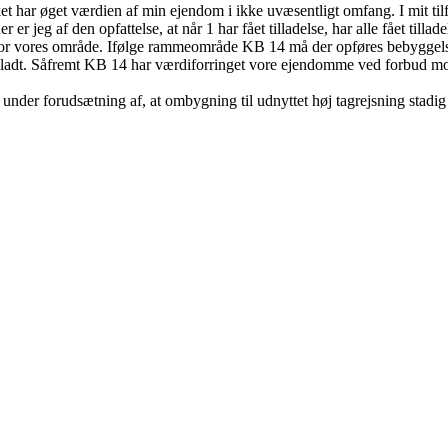
et har øget værdien af min ejendom i ikke uvæsentligt omfang. I mit tilf
 jeg af den opfattelse, at når 1 har fået tilladelse, har alle fået tillade
 vores område. Ifølge rammeområde KB 14 må der opføres bebyggelse i
tilladt. Såfremt KB 14 har værdiforringet vore ejendomme ved forbud mod
under forudsætning af, at ombygning til udnyttet høj tagrejsning stadig s