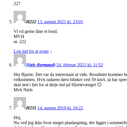
227
H222
13. august 2021 kl. 23:01
Vi vil gerne låne et bord.
MVH
nr. 222
Log ind for at svare
↓
Niels (formand)
24. februar 2021 kl. 11:52
Hej Bjarne. Det var da interessant at vide. Resultatet kommer he
velkommen. Hvis radaren først blinker ved 59 km/t, så har speedom
skal ned i fart for at dreje ind på Hjortevænget 🙂
Mvh Niels
H231
14. august 2019 kl. 10:22
Hej,
Nu ved jeg ikke hvor meget planlægning, der ligger i sommerfes