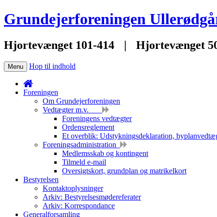
Grundejerforeningen Ullerødgå
Hjortevænget 101-414
|
Hjortevænget 5
Hop til indhold
Menu
Foreningen
Om Grundejerforeningen
Vedtægter m.v.
Foreningens vedtægter
Ordensreglement
Et overblik: Udstykningsdeklaration, byplanvedtæg
Foreningsadministration
Medlemsskab og kontingent
Tilmeld e-mail
Oversigtskort, grundplan og matrikelkort
Bestyrelsen
Kontaktoplysninger
Arkiv: Bestyrelsesmødereferater
Arkiv: Korrespondance
Generalforsamling