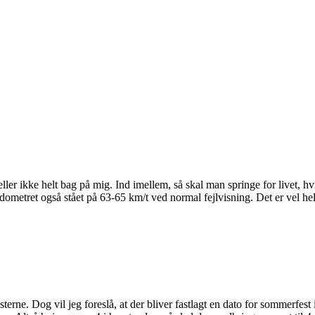
ller ikke helt bag på mig. Ind imellem, så skal man springe for livet, h
etret også stået på 63-65 km/t ved normal fejlvisning. Det er vel helt ok
terne. Dog vil jeg foreslå, at der bliver fastlagt en dato for sommerf