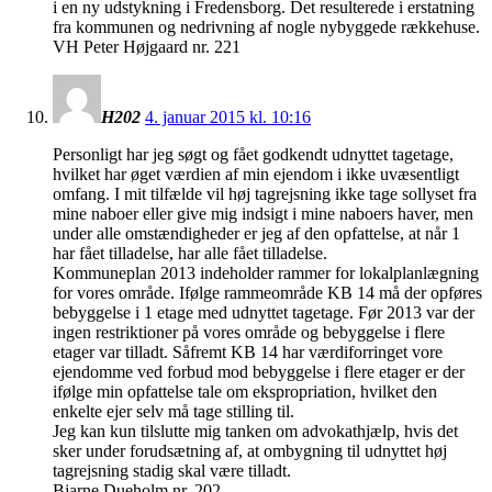
i en ny udstykning i Fredensborg. Det resulterede i erstatning
fra kommunen og nedrivning af nogle nybyggede rækkehuse.
VH Peter Højgaard nr. 221
H202
4. januar 2015 kl. 10:16
Personligt har jeg søgt og fået godkendt udnyttet tagetage,
hvilket har øget værdien af min ejendom i ikke uvæsentligt
omfang. I mit tilfælde vil høj tagrejsning ikke tage sollyset fra
mine naboer eller give mig indsigt i mine naboers haver, men
under alle omstændigheder er jeg af den opfattelse, at når 1
har fået tilladelse, har alle fået tilladelse.
Kommuneplan 2013 indeholder rammer for lokalplanlægning
for vores område. Ifølge rammeområde KB 14 må der opføres
bebyggelse i 1 etage med udnyttet tagetage. Før 2013 var der
ingen restriktioner på vores område og bebyggelse i flere
etager var tilladt. Såfremt KB 14 har værdiforringet vore
ejendomme ved forbud mod bebyggelse i flere etager er der
ifølge min opfattelse tale om ekspropriation, hvilket den
enkelte ejer selv må tage stilling til.
Jeg kan kun tilslutte mig tanken om advokathjælp, hvis det
sker under forudsætning af, at ombygning til udnyttet høj
tagrejsning stadig skal være tilladt.
Bjarne Dueholm nr. 202