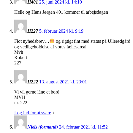
H401
25. juni 2024 kl. 14:10
Helle og Hans Jørgen 401 kommer til arbejsdagen
H227
5. februar 2024 kl. 9:19
Flot nyhedsbrev…
og rigtigt fint med status på Ullerødgård
og vedligeholdelse af vores fællesareal.
Mvh
Robert
227
H222
13. august 2021 kl. 23:01
Vi vil gerne låne et bord.
MVH
nr. 222
Log ind for at svare
↓
Niels (formand)
24. februar 2021 kl. 11:52