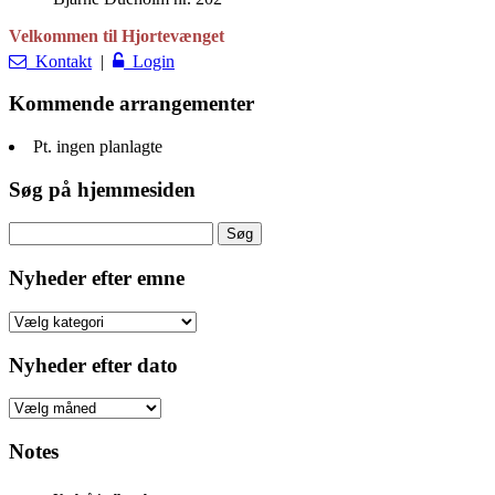
Velkommen til Hjortevænget
Kontakt
|
Login
Kommende arrangementer
Pt. ingen planlagte
Søg på hjemmesiden
Søg
efter:
Nyheder efter emne
Nyheder
efter
emne
Nyheder efter dato
Nyheder
efter
dato
Notes