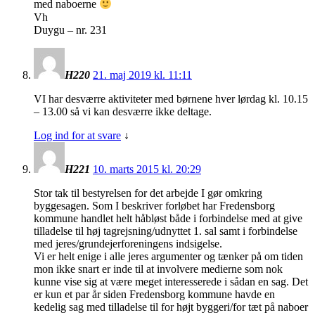
med naboerne
Vh
Duygu – nr. 231
H220
21. maj 2019 kl. 11:11
VI har desværre aktiviteter med børnene hver lørdag kl. 10.15
– 13.00 så vi kan desværre ikke deltage.
Log ind for at svare
↓
H221
10. marts 2015 kl. 20:29
Stor tak til bestyrelsen for det arbejde I gør omkring
byggesagen. Som I beskriver forløbet har Fredensborg
kommune handlet helt håbløst både i forbindelse med at give
tilladelse til høj tagrejsning/udnyttet 1. sal samt i forbindelse
med jeres/grundejerforeningens indsigelse.
Vi er helt enige i alle jeres argumenter og tænker på om tiden
mon ikke snart er inde til at involvere medierne som nok
kunne vise sig at være meget interesserede i sådan en sag. Det
er kun et par år siden Fredensborg kommune havde en
kedelig sag med tilladelse til for højt byggeri/for tæt på naboer