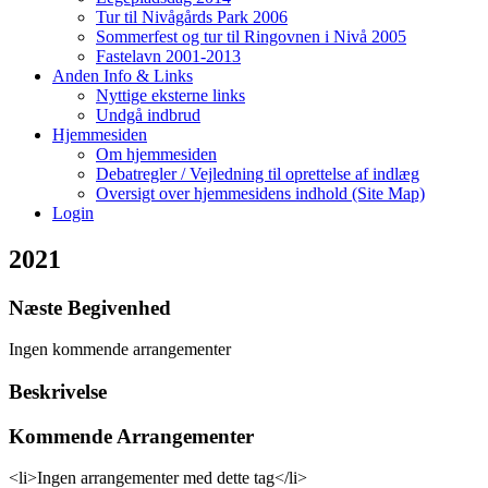
Tur til Nivågårds Park 2006
Sommerfest og tur til Ringovnen i Nivå 2005
Fastelavn 2001-2013
Anden Info & Links
Nyttige eksterne links
Undgå indbrud
Hjemmesiden
Om hjemmesiden
Debatregler / Vejledning til oprettelse af indlæg
Oversigt over hjemmesidens indhold (Site Map)
Login
2021
Næste Begivenhed
Ingen kommende arrangementer
Beskrivelse
Kommende Arrangementer
<li>Ingen arrangementer med dette tag</li>