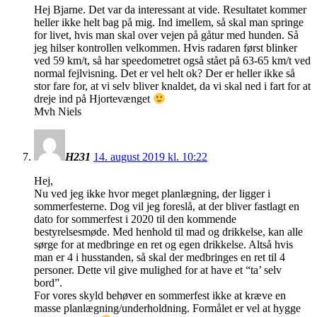
Hej Bjarne. Det var da interessant at vide. Resultatet kommer
heller ikke helt bag på mig. Ind imellem, så skal man springe
for livet, hvis man skal over vejen på gåtur med hunden. Så
jeg hilser kontrollen velkommen. Hvis radaren først blinker
ved 59 km/t, så har speedometret også stået på 63-65 km/t ved
normal fejlvisning. Det er vel helt ok? Der er heller ikke så
stor fare for, at vi selv bliver knaldet, da vi skal ned i fart for at
dreje ind på Hjortevænget
Mvh Niels
H231
14. august 2019 kl. 10:22
Hej,
Nu ved jeg ikke hvor meget planlægning, der ligger i
sommerfesterne. Dog vil jeg foreslå, at der bliver fastlagt en
dato for sommerfest i 2020 til den kommende
bestyrelsesmøde. Med henhold til mad og drikkelse, kan alle
sørge for at medbringe en ret og egen drikkelse. Altså hvis
man er 4 i husstanden, så skal der medbringes en ret til 4
personer. Dette vil give mulighed for at have et “ta’ selv
bord”.
For vores skyld behøver en sommerfest ikke at kræve en
masse planlægning/underholdning. Formålet er vel at hygge