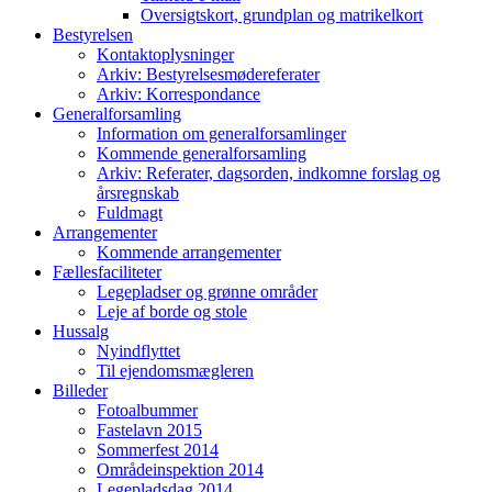
Oversigtskort, grundplan og matrikelkort
Bestyrelsen
Kontaktoplysninger
Arkiv: Bestyrelsesmødereferater
Arkiv: Korrespondance
Generalforsamling
Information om generalforsamlinger
Kommende generalforsamling
Arkiv: Referater, dagsorden, indkomne forslag og
årsregnskab
Fuldmagt
Arrangementer
Kommende arrangementer
Fællesfaciliteter
Legepladser og grønne områder
Leje af borde og stole
Hussalg
Nyindflyttet
Til ejendomsmægleren
Billeder
Fotoalbummer
Fastelavn 2015
Sommerfest 2014
Områdeinspektion 2014
Legepladsdag 2014