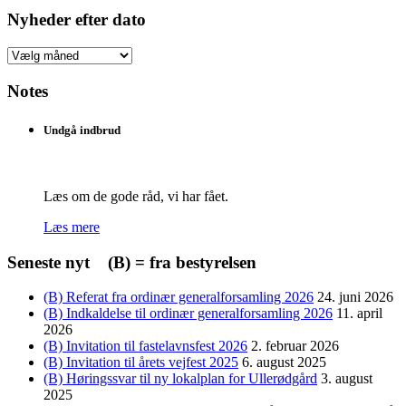
emne
Nyheder efter dato
Nyheder
efter
dato
Notes
Undgå indbrud
Læs om de gode råd, vi har fået.
Læs mere
Seneste nyt (B) = fra bestyrelsen
(B) Referat fra ordinær generalforsamling 2026
24. juni 2026
(B) Indkaldelse til ordinær generalforsamling 2026
11. april
2026
(B) Invitation til fastelavnsfest 2026
2. februar 2026
(B) Invitation til årets vejfest 2025
6. august 2025
(B) Høringssvar til ny lokalplan for Ullerødgård
3. august
2025