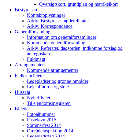
Oversigtskort, grundplan og matrikelkort
Bestyrelsen
Kontaktoplysninger
Arkiv: Bestyrelsesmødereferater
Arkiv: Korrespondance
Generalforsamling
Information om generalforsamlinger
Kommende generalforsamling
Arkiv: Referater, dagsorden, indkomne forslag og
årsregnskab
Fuldmagt
Arrangementer
Kommende arrangementer
Fællesfaciliteter
Legepladser og grønne områder
Leje af borde og stole
Hussalg
Nyindflyttet
Til ejendomsmægleren
Billeder
Fotoalbummer
Fastelavn 2015
Sommerfest 2014
Områdeinspektion 2014
Legepladsdag 2014