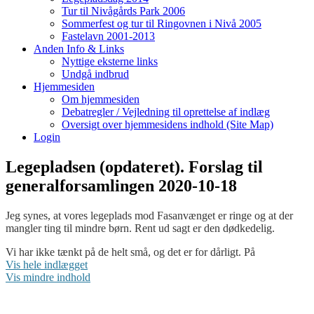
Tur til Nivågårds Park 2006
Sommerfest og tur til Ringovnen i Nivå 2005
Fastelavn 2001-2013
Anden Info & Links
Nyttige eksterne links
Undgå indbrud
Hjemmesiden
Om hjemmesiden
Debatregler / Vejledning til oprettelse af indlæg
Oversigt over hjemmesidens indhold (Site Map)
Login
Legepladsen (opdateret). Forslag til
generalforsamlingen 2020-10-18
Jeg synes, at vores legeplads mod Fasanvænget er ringe og at der
mangler ting til mindre børn. Rent ud sagt er den dødkedelig.
Vi har ikke tænkt på de helt små, og det er for dårligt. På
legepladsen mod Fasanvænget er der kun et klatretræ for større børn
Vis hele indlægget
og voksne.
Vis mindre indhold
Mine forslag til forbedring af legepladsen, så den også kan bruges af
mindre børn: