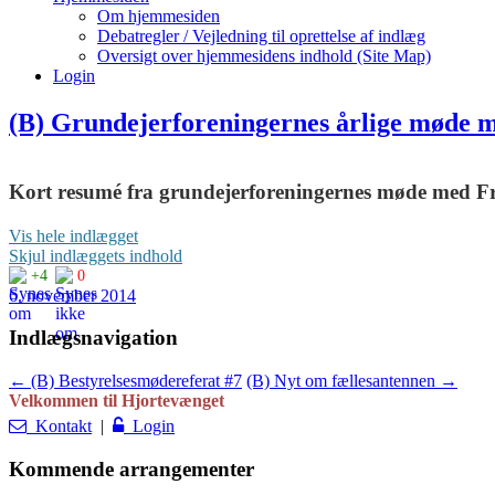
Om hjemmesiden
Debatregler / Vejledning til oprettelse af indlæg
Oversigt over hjemmesidens indhold (Site Map)
Login
(B) Grundejerforeningernes årlige mød
Kort resumé fra grundejerforeningernes møde med 
Deltagere fra GFUN: Daniel Carlsen (næstformand) og Niels Kragh La
Vis hele indlægget
Skjul indlæggets indhold
Dette er ikke et decideret referat, men en opsummering af, hvad der k
+4
0
6. november 2014
Borgmester Thomas Lykke Pedersens velkomsttale:
Indlægsnavigation
Det store ryk med renovering af fliser m.v. kommer i 2015, særligt Kokk
Borgmesteren tilbød at møde op til generalforsamling.
←
(B) Bestyrelsesmødereferat #7
(B) Nyt om fællesantennen
→
Velkommen til Hjortevænget
Indsatsen for at skabe tryghed i lokalsamfundet ved Nordsjælland
Kontakt
|
Login
Hovedbudskabet var: ”Der er ingen grund til at føle sig utryg i Kokke
Kommende arrangementer