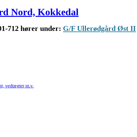
rd Nord, Kokkedal
01-712 hører under:
G/F Ullerødgård Øst II
t, vedtægter m.v.