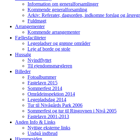
Information om generalforsamlinger
Kommende generalforsamling
Arkiv: Referater, dagsorden, indkomne forslag og årsreg
Fuldmagt
Arrangementer
Kommende arrangementer
Fællesfaciliteter
Legepladser og grønne områder
Leje af borde og stole
Hussalg
Nyindflyttet
Til ejendomsmægleren
Billeder
Fotoalbummer
Fastelavn 2015
Sommerfest 2014
Områdeinspektion 2014
Legepladsdag 2014
Tur til Nivågårds Park 2006
Sommerfest og tur til Ringovnen i Nivå 2005
Fastelavn 2001-2013
Anden Info & Links
Nyttige eksterne links
Undgå indbrud
Hjemmesiden