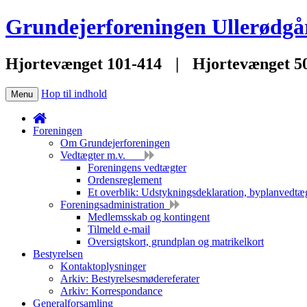
Grundejerforeningen Ullerødgå
Hjortevænget 101-414
|
Hjortevænget 5
Hop til indhold
Menu
Foreningen
Om Grundejerforeningen
Vedtægter m.v.
Foreningens vedtægter
Ordensreglement
Et overblik: Udstykningsdeklaration, byplanvedtæg
Foreningsadministration
Medlemsskab og kontingent
Tilmeld e-mail
Oversigtskort, grundplan og matrikelkort
Bestyrelsen
Kontaktoplysninger
Arkiv: Bestyrelsesmødereferater
Arkiv: Korrespondance
Generalforsamling