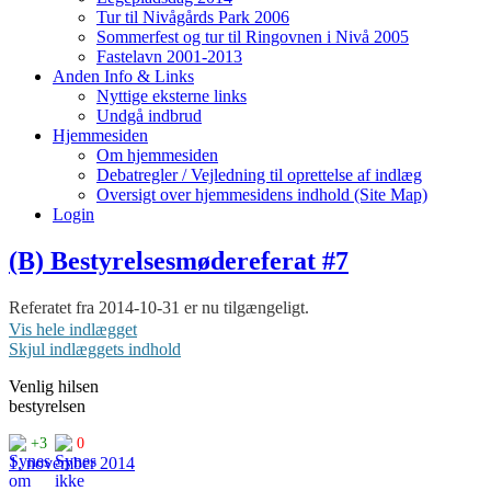
Tur til Nivågårds Park 2006
Sommerfest og tur til Ringovnen i Nivå 2005
Fastelavn 2001-2013
Anden Info & Links
Nyttige eksterne links
Undgå indbrud
Hjemmesiden
Om hjemmesiden
Debatregler / Vejledning til oprettelse af indlæg
Oversigt over hjemmesidens indhold (Site Map)
Login
(B) Bestyrelsesmødereferat #7
Referatet fra 2014-10-31 er nu tilgængeligt.
Vis hele indlægget
Hovedemnerne denne gang var håndteringen af det høje byggeri på
Skjul indlæggets indhold
100-vejen, fællesantennen, hjemmeside og restancer.
Venlig hilsen
<a href="https://gfun.dk/?ddownload=4008" title="
Download
bestyrelsen
referat #7
" rel="nofollow" class="ddownload-button button-black
id-4008 ext-pdf">
Download referat #7
+3
0
.
1. november 2014