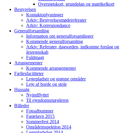
Oversigtskort, grundplan og matrikelkort
Bestyrelsen
Kontaktoplysninger
Arkiv: Bestyrelsesmødereferater
Arkiv: Korrespondance
Generalforsamling
Information om generalforsamlinger
Kommende generalforsamling
Arkiv: Referater, dagsorden, indkomne forslag og
årsregnskab
Fuldmagt
Arrangementer
Kommende arrangementer
Fællesfaciliteter
Legepladser og grønne områder
Leje af borde og stole
Hussalg
Nyindflyttet
Til ejendomsmægleren
Billeder
Fotoalbummer
Fastelavn 2015
Sommerfest 2014
Områdeinspektion 2014
Legepladsdag 2014