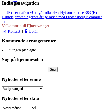
Ældre referater findes under
Bestyrelsen => Mødereferater
.
Indlægsnavigation
Næste bestyrelsesmøde er den 10. december 2014.
←
(B) Temaaften »Undgå indbrud« / Nyt om busrute 383
(B)
Grundejerforeningernes årlige møde med Fredensborg Kommune
→
Velkommen til Hjortevænget
Kontakt
|
Login
Kommende arrangementer
Pt. ingen planlagte
Søg på hjemmesiden
Søg
efter:
Nyheder efter emne
Nyheder
efter
emne
Nyheder efter dato
Nyheder