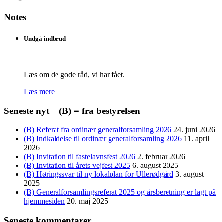
efter
dato
Notes
Undgå indbrud
Læs om de gode råd, vi har fået.
Læs mere
Seneste nyt (B) = fra bestyrelsen
(B) Referat fra ordinær generalforsamling 2026
24. juni 2026
(B) Indkaldelse til ordinær generalforsamling 2026
11. april
2026
(B) Invitation til fastelavnsfest 2026
2. februar 2026
(B) Invitation til årets vejfest 2025
6. august 2025
(B) Høringssvar til ny lokalplan for Ullerødgård
3. august
2025
(B) Generalforsamlingsreferat 2025 og årsberetning er lagt på
hjemmesiden
20. maj 2025
Seneste kommentarer