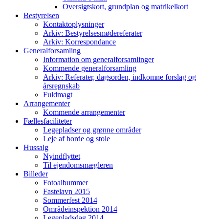
Oversigtskort, grundplan og matrikelkort
Bestyrelsen
Kontaktoplysninger
Arkiv: Bestyrelsesmødereferater
Arkiv: Korrespondance
Generalforsamling
Information om generalforsamlinger
Kommende generalforsamling
Arkiv: Referater, dagsorden, indkomne forslag og
årsregnskab
Fuldmagt
Arrangementer
Kommende arrangementer
Fællesfaciliteter
Legepladser og grønne områder
Leje af borde og stole
Hussalg
Nyindflyttet
Til ejendomsmægleren
Billeder
Fotoalbummer
Fastelavn 2015
Sommerfest 2014
Områdeinspektion 2014
Legepladsdag 2014