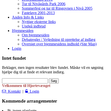
Tur til Nivågårds Park 2006
Sommerfest og tur til Ringovnen i Nivå 2005
Fastelavn 2001-2013
Anden Info & Links
Nyttige eksterne links
Undgå indbrud
Hjemmesiden
Om hjemmesiden
Debatregler / Vejledning til oprettelse af indlæg
Oversigt over hjemmesidens indhold (Site Map)
Login
Intet fundet
Beklager, men ingen resultater blev fundet. Måske vil en søgning
hjælpe dig til at finde et relevant indlæg.
Søg
efter:
Velkommen til Hjortevænget
Kontakt
|
Login
Kommende arrangementer
Pt. ingen planlagte