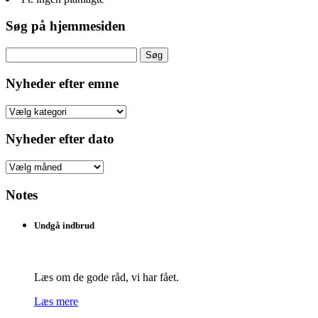
Søg på hjemmesiden
Søg
efter:
Nyheder efter emne
Nyheder
efter
emne
Nyheder efter dato
Nyheder
efter
dato
Notes
Undgå indbrud
Læs om de gode råd, vi har fået.
Læs mere