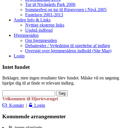
Tur til Nivågårds Park 2006
Sommerfest og tur til Ringovnen i Nivå 2005
Fastelavn 2001-2013
Anden Info & Links
Nyttige eksterne links
Undgå indbrud
Hjemmesiden
Om hjemmesiden
Debatregler / Vejledning til oprettelse af indlæg
Oversigt over hjemmesidens indhold (Site Map)
Login
Intet fundet
Beklager, men ingen resultater blev fundet. Måske vil en søgning
hjælpe dig til at finde et relevant indlæg.
Søg
efter:
Velkommen til Hjortevænget
Kontakt
|
Login
Kommende arrangementer
Pt. ingen planlagte