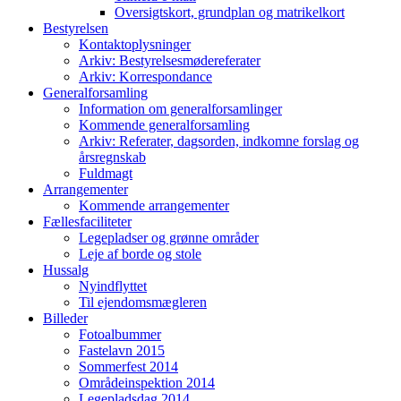
Oversigtskort, grundplan og matrikelkort
Bestyrelsen
Kontaktoplysninger
Arkiv: Bestyrelsesmødereferater
Arkiv: Korrespondance
Generalforsamling
Information om generalforsamlinger
Kommende generalforsamling
Arkiv: Referater, dagsorden, indkomne forslag og
årsregnskab
Fuldmagt
Arrangementer
Kommende arrangementer
Fællesfaciliteter
Legepladser og grønne områder
Leje af borde og stole
Hussalg
Nyindflyttet
Til ejendomsmægleren
Billeder
Fotoalbummer
Fastelavn 2015
Sommerfest 2014
Områdeinspektion 2014
Legepladsdag 2014