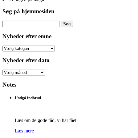
Søg på hjemmesiden
Søg
efter:
Nyheder efter emne
Nyheder
efter
emne
Nyheder efter dato
Nyheder
efter
dato
Notes
Undgå indbrud
Læs om de gode råd, vi har fået.
Læs mere