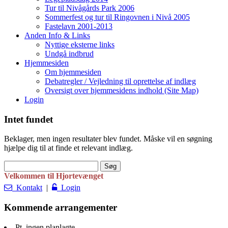
Tur til Nivågårds Park 2006
Sommerfest og tur til Ringovnen i Nivå 2005
Fastelavn 2001-2013
Anden Info & Links
Nyttige eksterne links
Undgå indbrud
Hjemmesiden
Om hjemmesiden
Debatregler / Vejledning til oprettelse af indlæg
Oversigt over hjemmesidens indhold (Site Map)
Login
Intet fundet
Beklager, men ingen resultater blev fundet. Måske vil en søgning
hjælpe dig til at finde et relevant indlæg.
Søg
efter:
Velkommen til Hjortevænget
Kontakt
|
Login
Kommende arrangementer
Pt. ingen planlagte