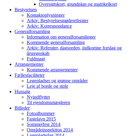
Oversigtskort, grundplan og matrikelkort
Bestyrelsen
Kontaktoplysninger
Arkiv: Bestyrelsesmødereferater
Arkiv: Korrespondance
Generalforsamling
Information om generalforsamlinger
Kommende generalforsamling
Arkiv: Referater, dagsorden, indkomne forslag og
årsregnskab
Fuldmagt
Arrangementer
Kommende arrangementer
Fællesfaciliteter
Legepladser og grønne områder
Leje af borde og stole
Hussalg
Nyindflyttet
Til ejendomsmægleren
Billeder
Fotoalbummer
Fastelavn 2015
Sommerfest 2014
Områdeinspektion 2014
Legepladsdag 2014