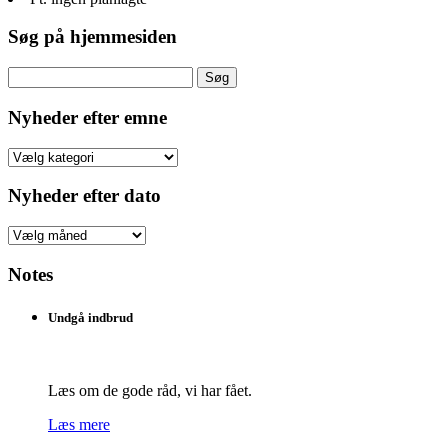
Søg på hjemmesiden
Søg
efter:
Nyheder efter emne
Nyheder
efter
emne
Nyheder efter dato
Nyheder
efter
dato
Notes
Undgå indbrud
Læs om de gode råd, vi har fået.
Læs mere