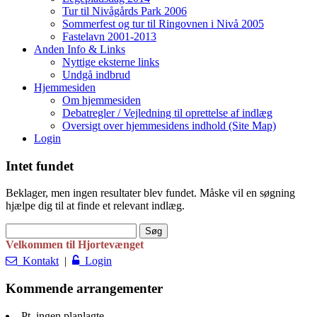
Tur til Nivågårds Park 2006
Sommerfest og tur til Ringovnen i Nivå 2005
Fastelavn 2001-2013
Anden Info & Links
Nyttige eksterne links
Undgå indbrud
Hjemmesiden
Om hjemmesiden
Debatregler / Vejledning til oprettelse af indlæg
Oversigt over hjemmesidens indhold (Site Map)
Login
Intet fundet
Beklager, men ingen resultater blev fundet. Måske vil en søgning
hjælpe dig til at finde et relevant indlæg.
Søg
efter:
Velkommen til Hjortevænget
Kontakt
|
Login
Kommende arrangementer
Pt. ingen planlagte