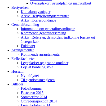
Oversigtskort, grundplan og matrikelkort
Bestyrelsen
Kontaktoplysninger
Arkiv: Bestyrelsesmødereferater
Arkiv: Korrespondance
Generalforsamling
Information om generalforsamlinger
Kommende generalforsamling
Arkiv: Referater, dagsorden, indkomne forslag og
årsregnskab
Fuldmagt
Arrangementer
Kommende arrangementer
Fællesfaciliteter
Legepladser og grønne områder
Leje af borde og stole
Hussalg
Nyindflyttet
Til ejendomsmægleren
Billeder
Fotoalbummer
Fastelavn 2015
Sommerfest 2014
Områdeinspektion 2014
Legepladsdag 2014