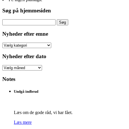
Søg på hjemmesiden
Søg
efter:
Nyheder efter emne
Nyheder
efter
emne
Nyheder efter dato
Nyheder
efter
dato
Notes
Undgå indbrud
Læs om de gode råd, vi har fået.
Læs mere